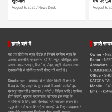
शुरुआत
मंच पर गूंज
August 6, 2026
News Desk
August 6, 2
हमारे बारे में
हमसे सम्पर्
यह एक हिंदी वेब न्यूज़ पोर्टल है जिसमें ब्रेकिंग न्यूज़ के
Owner -
NEE
अलावा राजनीति, प्रशासन, ट्रेंडिंग न्यूज, बॉलीवुड, खेल
Editor -
NEE
जगत, लाइफस्टाइल, बिजनेस, सेहत, ब्यूटी, रोजगार तथा
Associate -
टेक्नोलॉजी से संबंधित खबरें पोस्ट की जाती है।
COMMUNICA
Office -
SHOP
Disclaimer - समाचार से सम्बंधित किसी भी तरह के
KATORA TALA
विवाद के लिए साइट के कुछ तत्वों में उपयोगकर्ताओं द्वारा
Mobile -
940
प्रस्तुत सामग्री ( समाचार / फोटो / विडियो आदि ) शामिल
Email -
kotw
होगी स्वामी, मुद्रक, प्रकाशक, संपादक इस तरह के
सामग्रियों के लिए कोई ज़िम्मेदार नहीं स्वीकार करता है।
न्यूज़ पोर्टल में प्रकाशित ऐसी सामग्री के लिए संवाददाता /