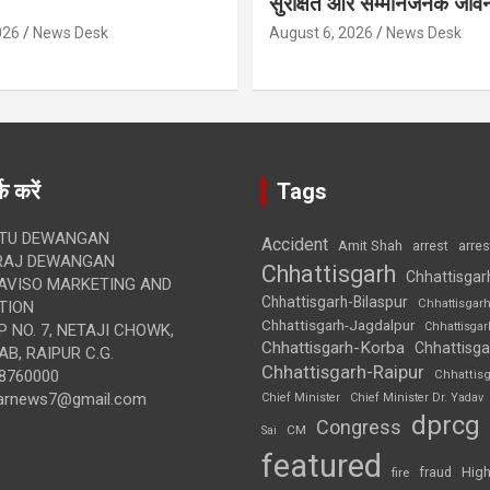
सुरक्षित और सम्मानजनक जीव
026
News Desk
August 6, 2026
News Desk
क करें
Tags
TU DEWANGAN
Accident
Amit Shah
arre
arrest
RAJ DEWANGAN
Chhattisgarh
Chhattisgar
AVISO MARKETING AND
Chhattisgarh-Bilaspur
Chhattisgar
TION
Chhattisgarh-Jagdalpur
Chhattisga
 NO. 7, NETAJI CHOWK,
Chhattisgarh-Korba
Chhattisga
B, RAIPUR C.G.
Chhattisgarh-Raipur
8760000
Chhattis
arnews7@gmail.com
Chief Minister
Chief Minister Dr. Yadav
dprcg
Congress
CM
Sai
featured
High
fire
fraud