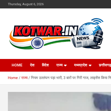
Skip
Thursday, August 6, 2026
to
content
Voice of Rural India
kotwar.in
HOME
देश
विदेश
राज्य
मध्यप्रदेश
छत्तीसगढ़
Home
राज्य
नियम उल्लंघन पड़ा भारी, 3 बारों पर गिरी गाज, लाइसेंस किया न