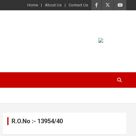
Home
About Us
Contact Us
R.O.No :- 13954/40