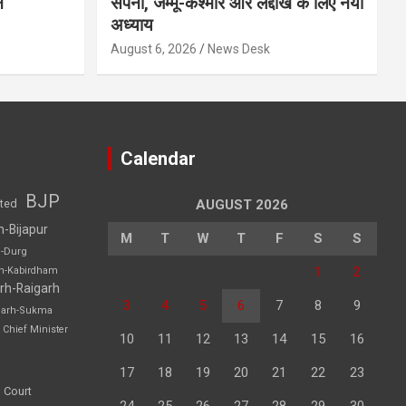
न
सपना, जम्मू-कश्मीर और लद्दाख के लिए नया
अध्याय
August 6, 2026
News Desk
Calendar
BJP
sted
AUGUST 2026
h-Bijapur
M
T
W
T
F
S
S
h-Durg
1
2
rh-Kabirdham
rh-Raigarh
3
4
5
6
7
8
9
garh-Sukma
Chief Minister
10
11
12
13
14
15
16
17
18
19
20
21
22
23
 Court
24
25
26
27
28
29
30