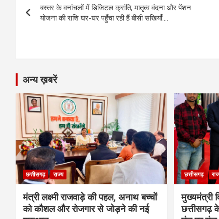
o
g
A
a
n
बस्तर के वनांचलों में डिजिटल क्रांति, मातृत्व वंदना और पेंशन
navigation
o
er
p
m
k
योजना की राशि घर-घर पहुँचा रही हैं बीसी सखियाँ….
k
p
अन्य ख़बरें
छत्तीसगढ़
राज्य
छत्तीसगढ़
राज
मंत्री लक्ष्मी राजवाड़े की पहल, अनाथ बच्चों
मुख्यमंत्री व
को कौशल और रोजगार से जोड़ने की नई
छत्तीसगढ़ के