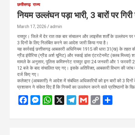
छत्तीसगढ़
राज्य
नियम उल्लंघन पड़ा भारी, 3 बारों पर गिर
March 17, 2026
admin
रायपुर। जिले में देर रात तक बार संचालन और लाइसेंस शर्तों के उल्लंघन पर
3 दिनों के लिए निलंबित करने का आदेश जारी किया गया है।
यह कार्रवाई छत्तीसगढ़ आबकारी अधिनियम 1915 की धारा 31(ख) के तहत की 
ग्रैंड इंपीरिया (ग्रैंड अर्श यूनिट) और स्काई डांस एंटरटेनमेंट (क्लब मिथ्या) श
मामले के अनुसार, पुलिस कमिश्नरेट रायपुर द्वारा 24 जनवरी और 1 फरवरी 2
12 बजे के बाद संचालित पाए गए। इसके अतिरिक्त, आबकारी विभाग की जांच मे
दर्ज किए गए।
कलेक्टर (आबकारी) ने आदेश में संबंधित अधिकारियों को इन बारों को 3 दिनों क
प्रशासन ने संकेत दिए हैं कि नियमों का उल्लंघन करने वाले प्रतिष्ठानों के
F
M
W
X
T
G
C
S
a
es
h
el
m
o
h
ce
se
at
e
ail
py
ar
b
n
s
gr
Li
e
Post