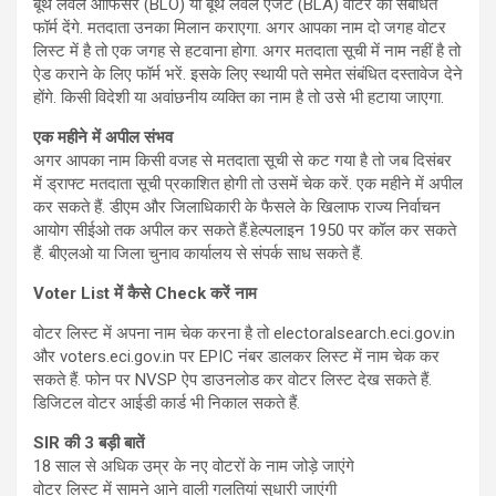
बूथ लेवल ऑफिसर (BLO) या बूथ लेवल एजेंट (BLA) वोटर को संबंधित
फॉर्म देंगे. मतदाता उनका मिलान कराएगा. अगर आपका नाम दो जगह वोटर
लिस्ट में है तो एक जगह से हटवाना होगा. अगर मतदाता सूची में नाम नहीं है तो
ऐड कराने के लिए फॉर्म भरें. इसके लिए स्थायी पते समेत संबंधित दस्तावेज देने
होंगे. किसी विदेशी या अवांछनीय व्यक्ति का नाम है तो उसे भी हटाया जाएगा.
एक महीने में अपील संभव
अगर आपका नाम किसी वजह से मतदाता सूची से कट गया है तो जब दिसंबर
में ड्राफ्ट मतदाता सूची प्रकाशित होगी तो उसमें चेक करें. एक महीने में अपील
कर सकते हैं.‎ डीएम और जिलाधिकारी के फैसले के खिलाफ राज्य निर्वाचन
आयोग ‎सीईओ तक अपील कर सकते हैं.‎हेल्पलाइन 1950 पर कॉल कर सकते
हैं. बीएलओ या जिला चुनाव कार्यालय से संपर्क साध सकते हैं.
Voter List में कैसे Check करें नाम
वोटर लिस्ट में अपना नाम चेक करना है तो electoralsearch.eci.gov.in
और voters.eci.gov.in पर EPIC नंबर डालकर लिस्ट में नाम चेक कर
सकते हैं. फोन पर NVSP ऐप डाउनलोड कर वोटर लिस्ट देख सकते हैं.
डिजिटल वोटर आईडी कार्ड भी निकाल सकते हैं.
SIR की 3 बड़ी बातें
18 साल से अधिक उम्र के नए वोटरों के नाम जोड़े जाएंगे
वोटर लिस्ट में सामने आने वाली गलतियां सुधारी जाएंगी