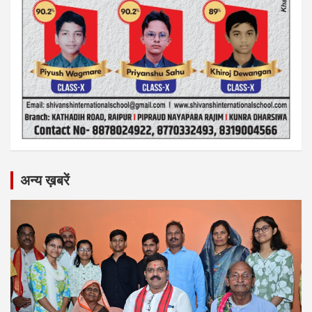
अन्य ख़बरें