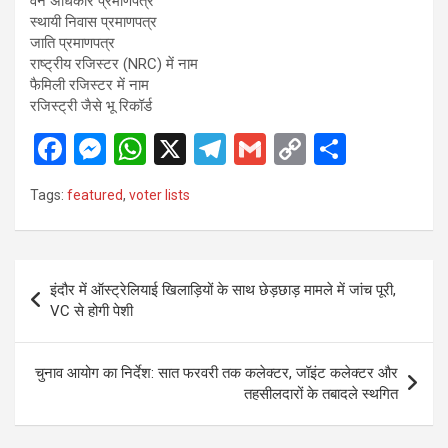
वन अधिकार प्रमाणपत्र
स्थायी निवास प्रमाणपत्र
जाति प्रमाणपत्र
राष्ट्रीय रजिस्टर (NRC) में नाम
फैमिली रजिस्टर में नाम
रजिस्ट्री जैसे भू रिकॉर्ड
F
M
W
X
T
G
C
S
a
es
h
el
m
o
h
Tags:
featured
,
voter lists
ce
se
at
e
ail
py
ar
b
n
s
gr
Li
e
o
g
A
a
n
Post
इंदौर में ऑस्ट्रेलियाई खिलाड़ियों के साथ छेड़छाड़ मामले में जांच पूरी,
o
er
p
m
k
navigation
VC से होगी पेशी
k
p
चुनाव आयोग का निर्देश: सात फरवरी तक कलेक्टर, जॉइंट कलेक्टर और
तहसीलदारों के तबादले स्थगित