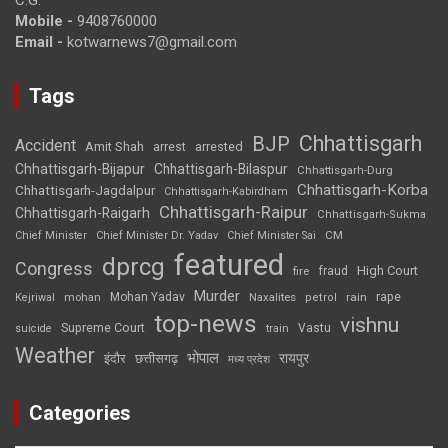
Mobile -
9408760000
Email -
kotwarnews7@gmail.com
Tags
Chhattisgarh
BJP
Accident
Amit Shah
arrested
arrest
Chhattisgarh-Bijapur
Chhattisgarh-Bilaspur
Chhattisgarh-Durg
Chhattisgarh-Korba
Chhattisgarh-Jagdalpur
Chhattisgarh-Kabirdham
Chhattisgarh-Raipur
Chhattisgarh-Raigarh
Chhattisgarh-Sukma
CM
Chief Minister
Chief Minister Dr. Yadav
Chief Minister Sai
featured
dprcg
Congress
High Court
fire
fraud
Murder
rape
Mohan Yadav
Naxalites
rain
Kejriwal
mohan
petrol
top-news
vishnu
Supreme Court
Vastu
suicide
train
Weather
भोपाल
रायपुर
इंदौर
छत्तीसगढ़
मध्य प्रदेश
Categories