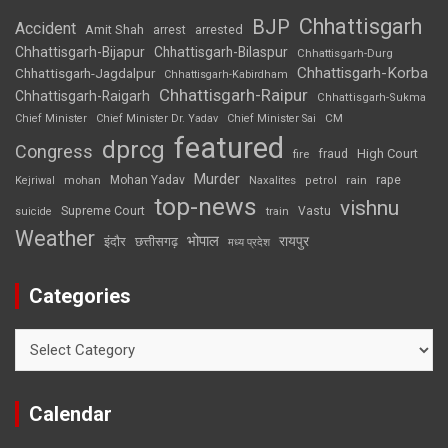
Chhattisgarh
BJP
Accident
Amit Shah
arrested
arrest
Chhattisgarh-Bijapur
Chhattisgarh-Bilaspur
Chhattisgarh-Durg
Chhattisgarh-Korba
Chhattisgarh-Jagdalpur
Chhattisgarh-Kabirdham
Chhattisgarh-Raipur
Chhattisgarh-Raigarh
Chhattisgarh-Sukma
CM
Chief Minister
Chief Minister Dr. Yadav
Chief Minister Sai
featured
dprcg
Congress
High Court
fire
fraud
Murder
rape
Mohan Yadav
Naxalites
rain
Kejriwal
mohan
petrol
top-news
vishnu
Supreme Court
Vastu
suicide
train
Weather
भोपाल
रायपुर
इंदौर
छत्तीसगढ़
मध्य प्रदेश
Categories
Categories
Calendar