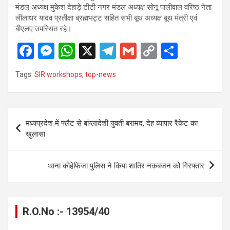
मंडल अध्यक्ष मुकेश देहाड़े टीटी नगर मंडल अध्यक्ष सोनू पालीवाल वरिष्ठ नेता
लीलाधर यादव प्रतीक्षा ब्रह्मभट्ट सहित सभी बूथ अध्यक्ष बूथ मंत्री एवं
बीएलए उपस्थित रहे।
F
M
W
X
T
G
C
S
a
es
h
el
m
o
h
Tags:
SIR workshops
,
top-news
ce
se
at
e
ail
py
ar
b
n
s
gr
Li
e
o
g
A
a
n
Post
मध्यप्रदेश में फ्लैट से बांग्लादेशी युवती बरामद, देह व्यापार रैकेट का
o
er
p
m
k
navigation
खुलासा
k
p
थाना कोहेफिजा पुलिस ने किया शातिर नकबजन को गिरफ्तार
R.O.No :- 13954/40