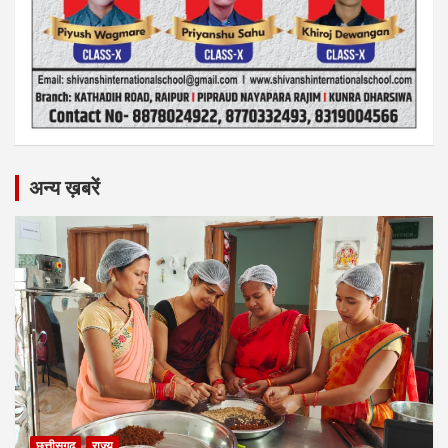
अन्य ख़बरें
छत्तीसगढ़
राज्य