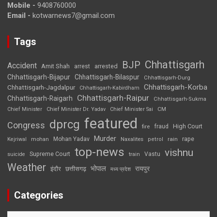
Mobile -
9408760000
Email -
kotwarnews7@gmail.com
Tags
Chhattisgarh
BJP
Accident
Amit Shah
arrested
arrest
Chhattisgarh-Bijapur
Chhattisgarh-Bilaspur
Chhattisgarh-Durg
Chhattisgarh-Korba
Chhattisgarh-Jagdalpur
Chhattisgarh-Kabirdham
Chhattisgarh-Raipur
Chhattisgarh-Raigarh
Chhattisgarh-Sukma
CM
Chief Minister
Chief Minister Dr. Yadav
Chief Minister Sai
featured
dprcg
Congress
High Court
fire
fraud
Murder
rape
Mohan Yadav
Naxalites
rain
Kejriwal
mohan
petrol
top-news
vishnu
Supreme Court
Vastu
suicide
train
Weather
भोपाल
रायपुर
इंदौर
छत्तीसगढ़
मध्य प्रदेश
Categories
Categories