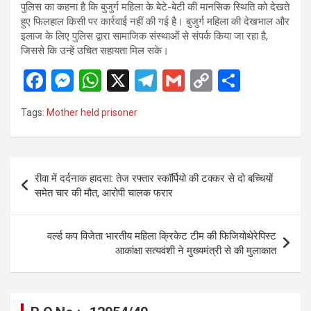
पुलिस का कहना है कि बुजुर्ग महिला के बेटे-बेटी की मानसिक स्थिति को देखते
हुए फिलहाल किसी पर कार्रवाई नहीं की गई है। बुजुर्ग महिला की देखभाल और
इलाज के लिए पुलिस द्वारा सामाजिक संस्थाओं से संपर्क किया जा रहा है,
जिससे कि उन्हें उचित सहायता मिल सके।
F
M
W
X
T
G
C
S
a
es
h
el
m
o
h
Tags:
Mother held prisoner
ce
se
at
e
ail
py
ar
b
n
s
gr
Li
e
o
g
A
a
n
Post
रीवा में दर्दनाक हादसा: तेज रफ्तार स्कॉर्पियो की टक्कर से दो बच्चियों
o
er
p
m
k
navigation
समेत चार की मौत, आरोपी चालक फरार
k
p
वर्ल्ड कप विजेता भारतीय महिला क्रिकेट टीम की फिजियोथेरेपिस्ट
आकांक्षा सत्यवंशी ने मुख्यमंत्री से की मुलाकात