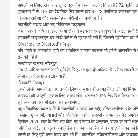
मामलों का निपटारा कर उत्कृष्ट प्रदर्शन किया।​बालोद जिला 93.72 प्रतिशत
प्रकरणों में से 153 का वैधानिक निराकरण कर 92.73 प्रतिशत सफलता दर के सा
नियमित समीक्षा और जवाबदेह कार्यशैली का परिणाम है।
​तकनीकी सुधार और नए डिजिटल मॉड्यूल्स
​विभाग अपनी वर्तमान उपलब्धियों से आगे बढ़कर एक एकीकृत ‘डिजिटल इकोसिस
सरकारी गाइडलाइन दरें सीधे पोर्टल से प्राप्त हो रही हैं, जिससे प्रीमियम का न
​’Diverted to Diverted’ मॉड्यूल:
यदि पहले से डायवर्टेड भूमि का आंतरिक उपयोग बदलना हो (जैसे आवासीय से
तय की गई है।
​’मल्टीपल खसरा’ मॉड्यूल
एक से अधिक खसरों वाली भूमि के लिए अब एक ही आवेदन में अनेक खसरों 
सीमा जुलाई 2026 रखा गया है।
​’रिकवरी’ मॉड्यूल
पुराने लंबित मामलों के निपटारे के लिए पूर्व भुगतानों की प्रविष्टि, शेष प्
व्यवस्था की जाएगी।इसके लिए समय सीमा अगस्त 2026 निर्धारित किया गया 
​सुशासन का नया मॉडल बनता छत्तीसगढ़
​यह ऐतिहासिक बदलाव सिर्फ तकनीकी आंकड़ों का नहीं, बल्कि छत्तीसगढ़ के पौ
किसान, गृहस्वामी, व्यापारी और औद्योगिक निवेशक सभी को अब घर बैठे अपने मो
​दिसंबर 2026 तक के लिए तय किए गए रोडमैप के अनुसार, राज्य के सभी क्षेत्
अभिलेख पोर्टल का वृहद् अपग्रेडेशन किया जाना है। ये कदम छत्तीसगढ़ को डिजिट
करने के लिए पूरी तरह तैयार कर रहे हैं। तकनीक, संवेदनशीलता और जवाबदे