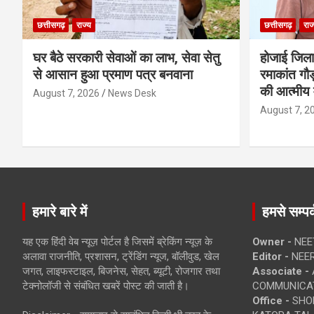
छत्तीसगढ़
राज्य
छत्तीसगढ़
राज
घर बैठे सरकारी सेवाओं का लाभ, सेवा सेतु
होजाई जिल
से आसान हुआ प्रमाण पत्र बनवाना
रमाकांत गौड़
की आत्मीय 
August 7, 2026
News Desk
August 7, 2
हमारे बारे में
हमसे सम्पर्
यह एक हिंदी वेब न्यूज़ पोर्टल है जिसमें ब्रेकिंग न्यूज़ के
Owner -
NEE
अलावा राजनीति, प्रशासन, ट्रेंडिंग न्यूज, बॉलीवुड, खेल
Editor -
NEE
जगत, लाइफस्टाइल, बिजनेस, सेहत, ब्यूटी, रोजगार तथा
Associate -
टेक्नोलॉजी से संबंधित खबरें पोस्ट की जाती है।
COMMUNICA
Office -
SHOP