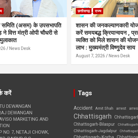
्य
छत्तीसगढ़
राज्य
ा समिति (असम) के उपसभापति
शासन की जनकल्याणकारी योज
 ने वित्त मंत्री ओपी चौधरी से
करें समयबद्ध क्रियान्वयन , प्रत
मुलाकात
व्यक्ति को मिले शासन की योज
लाभ : मुख्यमंत्री विष्णुदेव साय
026
News Desk
August 7, 2026
News Desk
क करें
Tags
TU DEWANGAN
Accident
Amit Shah
arre
arrest
RAJ DEWANGAN
Chhattisgarh
Chhattisgar
AVISO MARKETING AND
Chhattisgarh-Bilaspur
Chhattisgar
TION
Chhattisgarh-Jagdalpur
Chhattisga
 NO. 7, NETAJI CHOWK,
Chhattisgarh-Korba
Chhattisga