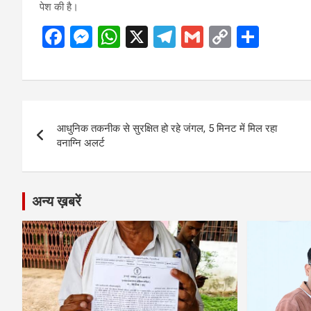
पेश की है।
F
M
W
X
T
G
C
S
a
es
h
el
m
o
h
ce
se
at
e
ail
py
ar
b
n
s
gr
Li
e
Post
o
g
A
a
n
आधुनिक तकनीक से सुरक्षित हो रहे जंगल, 5 मिनट में मिल रहा
navigation
o
er
p
m
k
वनाग्नि अलर्ट
k
p
अन्य ख़बरें