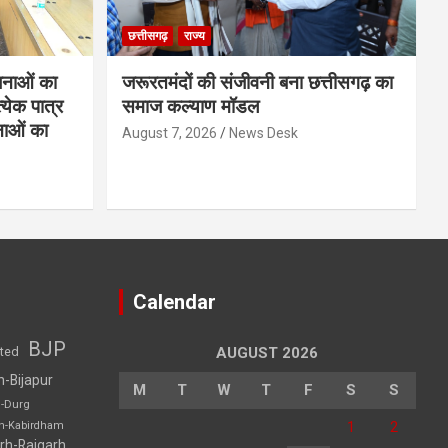
छत्तीसगढ़
राज्य
नाओं का
जरूरतमंदों की संजीवनी बना छत्तीसगढ़ का
्येक पात्र
समाज कल्याण मॉडल
नाओं का
August 7, 2026
News Desk
Calendar
BJP
sted
AUGUST 2026
h-Bijapur
M
T
W
T
F
S
S
h-Durg
1
2
rh-Kabirdham
rh-Raigarh