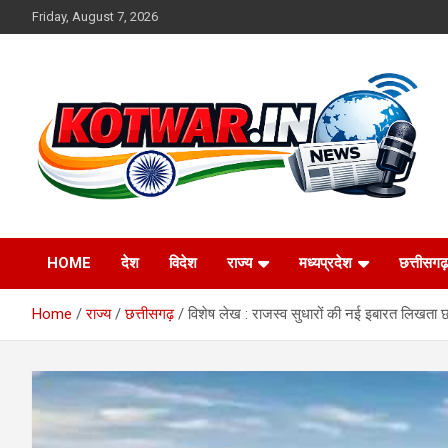
Skip
Friday, August 7, 2026
to
content
Voice of Rural India
kotwar.in
HOME
देश
विदेश
राज्य
मध्यप्रदेश
छत्तीसगढ़
Home
राज्य
छत्तीसगढ़
विशेष लेख : ​राजस्व सुधारों की नई इबारत लिखता छ