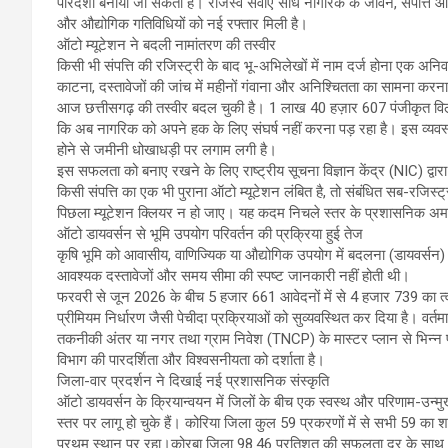
पारदर्शी बनाया जा सकता है। राजस्व सेवाएँ सीधे नागरिक के जीवन, संपत्ति और
और औद्योगिक गतिविधियों को नई रफ्तार मिली है।
​ऑटो म्यूटेशन ने बदली नामांतरण की तस्वीर
​किसी भी संपत्ति की रजिस्ट्री के बाद भू-अभिलेखों में नाम दर्ज होना एक अनिवा
काटना, दस्तावेजों की जांच में महीनों गंवाना और अनिश्चितता का सामना करन
आज छत्तीसगढ़ की तस्वीर बदल चुकी है। 1 लाख 40 हज़ार 607 पंजीकृत विलेखो
कि अब नागरिक को अपने हक के लिए संघर्ष नहीं करना पड़ रहा है। इस व्य
होने से जमीनी धोखाधड़ी पर लगाम लगी है।
इस सफलता को बनाए रखने के लिए राष्ट्रीय सूचना विज्ञान केंद्र (NIC) द
किसी संपत्ति का एक भी पुराना ऑटो म्यूटेशन लंबित है, तो संबंधित सब-रजिस्
पिछला म्यूटेशन क्लियर न हो जाए। यह कदम निचले स्तर के प्रशासनिक अमल
​ऑटो डायवर्सन से भूमि उपयोग परिवर्तन की प्रक्रिया हुई तेज
कृषि भूमि को आवासीय, वाणिज्यिक या औद्योगिक उपयोग में बदलना (डायवर्सन
आवश्यक दस्तावेजों और समय सीमा की स्पष्ट जानकारी नहीं होती थी।
​फरवरी से जून 2026 के बीच 5 हजार 661 आवेदनों में से 4 हजार 739 का त्
प्रीमियम निर्धारण जैसी पेचीदा प्रक्रियाओं को सुव्यवस्थित कर दिया है। वर्तमा
तकनीकी अंतर या नगर तथा ग्राम निवेश (TNCP) के मास्टर प्लान से भिन्न प
विभाग की पारदर्शिता और विश्वसनीयता को दर्शाता है।
​जिला-वार प्रदर्शन ने दिखाई नई प्रशासनिक संस्कृति
​ऑटो डायवर्सन के क्रियान्वयन में जिलों के बीच एक स्वस्थ और परिणाम-उन्मु
स्तर पर लागू हो चुके हैं। कोरिया जिला कुल 59 प्रकरणों में से सभी 59 क
प्रथम स्थान पर रहा।कोरबा जिला 98.46 प्रतिशत की सफलता दर के साथ अप