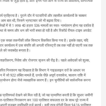
 निवेश से जुड़ी होती हैं; अतः इनमें गति आने से राज्य की आवासीय, वाणिज्यिक
र्य प्रक्रिया है। पुराने दौर में पटवारियों और तहसील कार्यालयों के चक्कर
ा आम बात थी, जिसने भ्रष्टाचार को भी बढ़ावा दिया।
ं में से 1 लाख 40 हज़ार 536 मामलों का स्वतः नामांतरण होना यह दर्शाता है
वस्था से समय और धन की भारी बचत हो रही है और रिकॉर्ड रीयल-टाइम अपडेट
्वारा एक सख्त तकनीकी लॉक सिस्टम विकसित किया गया है। इसके तहत, यदि
ट्रार कार्यालय में उस संपत्ति की अगली रजिस्ट्री तब तक नहीं हो पाएगी जब तक
े को जवाबदेह बनाता है।
) शहरीकरण, निवेश और रोजगार सृजन की रीढ़ है। पहले आवेदकों को शुल्क,
वरित निस्तारण यह दिखाता है कि विभाग ने गाइडलाइन दरों के आधार पर
न में जो 922 लंबित मामले हैं, उनके पीछे अपूर्ण दस्तावेज, चालान राशि में
्रयोजन होना जैसे व्यावहारिक कारण हैं। इन चुनौतियों को सार्वजनिक करना
ख प्रतिस्पर्धा देखने को मिल रही है, जो यह प्रमाणित करती है कि सुधार जमीनी
ा शत-प्रतिशत निराकरण कर 100 प्रतिशत सफलता दर के साथ पूरे राज्य में
नी मजबूत उपस्थिति दर्ज कराई। इसी तरह ​मुंगेली जिला 94.16 प्रतिशत