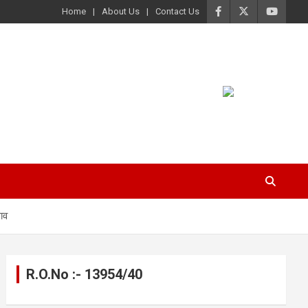
Home
About Us
Contact Us
ाव
R.O.No :- 13954/40