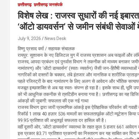
छत्तीसगढ़
छत्तीसगढ़ जनसंपर्क
विशेष लेख : ​राजस्व सुधारों की नई इबा
‘ऑटो डायवर्सन’ से जमीन संबंधी सेवाओं 
July 9, 2026
News Desk
विष्णु प्रसाद वर्मा / सहायक संचालक
​रायपुर: सुशासन के नए डिजिटल युग में राजस्व प्रशासन अब फाइलों और लंबि
राजस्व, आपदा प्रबंधन एवं पुनर्वास विभाग ने तकनीक को माध्यम बनाकर जमीन 
नामांतरण) और ‘ऑटो डायवर्सन’ (स्वतः व्यवर्तन) जैसी जन-हितैषी व्यवस्थाओं 
नागरिकों को दफ्तरों के चक्कर, लंबे इंतजार और मानसिक व शारीरिक प्रताड़ना 
पहले रजिस्ट्री के बाद नामांतरण के लिए अलग से आवेदन और भौतिक सत्याप
मजबूत इच्छाशक्ति से अब यह स्वतः संपन्न हो रहा है। इसके साथ ही, भूमि उप
को भी आधुनिक तकनीक से त्रुटिहीन बनाया गया है। छत्तीसगढ़ का यह ड
​आंकड़ों की जुबानी: सफलता की एक नई गाथा
​राजस्व विभाग द्वारा जारी प्रामाणिक आंकड़े इस ऐतिहासिक परिवर्तन की गवाही 
रिकॉर्ड 1 लाख 40 हज़ार 536 मामलों का सफलतापूर्वक ऑटो म्यूटेशन किया जा च
99.95 प्रतिशत की अभूतपूर्व सफलता दर हासिल की है।
​वहीं दूसरी ओर, ‘ऑटो डायवर्सन’ व्यवस्था के तहत कुल 5 हजार 661 आवेदन 
इस प्रकार 83.71 प्रतिशत प्रकरणों का निस्तारण कर यह साबित कर दिया