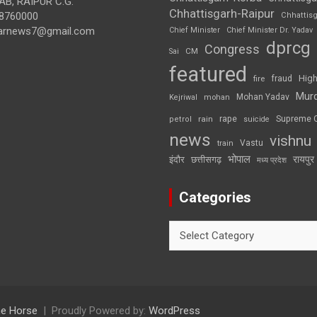
B, RAIPUR C.G.
Chhattisgarh-Raipur
8760000
Chhattis
arnews7@gmail.com
Chief Minister
Chief Minister Dr. Yadav
dprcg
Congress
CM
Sai
featured
High
fire
fraud
Mur
Mohan Yadav
Kejriwal
mohan
rape
Supreme 
rain
petrol
suicide
news
vishnu
Vastu
train
भोपाल
रायपुर
इंदौर
छत्तीसगढ़
मध्य प्रदेश
Categories
Categories
e Horse
Proudly Powered by:
WordPress