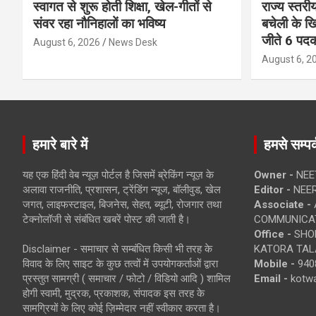
स्वागत से शुरू होती शिक्षा, खेल-गीतों से
राज्य स्तरीय
संवर रहा नौनिहालों का भविष्य
बचेली के खि
जीते 6 पद
August 6, 2026
News Desk
August 6, 2
हमारे बारे में
हमसे सम्पर्
यह एक हिंदी वेब न्यूज़ पोर्टल है जिसमें ब्रेकिंग न्यूज़ के
Owner -
NEE
अलावा राजनीति, प्रशासन, ट्रेंडिंग न्यूज, बॉलीवुड, खेल
Editor -
NEE
जगत, लाइफस्टाइल, बिजनेस, सेहत, ब्यूटी, रोजगार तथा
Associate -
टेक्नोलॉजी से संबंधित खबरें पोस्ट की जाती है।
COMMUNICA
Office -
SHOP
Disclaimer - समाचार से सम्बंधित किसी भी तरह के
KATORA TALA
विवाद के लिए साइट के कुछ तत्वों में उपयोगकर्ताओं द्वारा
Mobile -
940
प्रस्तुत सामग्री ( समाचार / फोटो / विडियो आदि ) शामिल
Email -
kotw
होगी स्वामी, मुद्रक, प्रकाशक, संपादक इस तरह के
सामग्रियों के लिए कोई ज़िम्मेदार नहीं स्वीकार करता है।