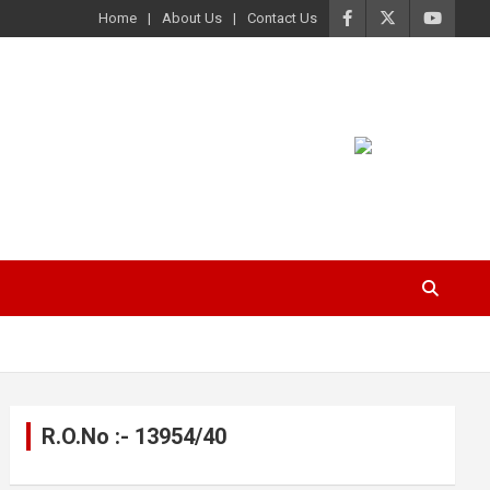
Home
About Us
Contact Us
R.O.No :- 13954/40