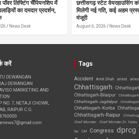
 पॉवर लिफ्टिंग चैंपियनशिप में
छत्तीसगढ़ स्टेट वेयरहाउसिंग कॉ
लाड़ियों का दमदार प्रदर्शन,
मिलेगी नई गति, कई अहम प्रस्त
क
मंजूरी
026
News Desk
August 6, 2026
News Desk
क करें
Tags
TU DEWANGAN
Accident
Amit Shah
arre
arrest
RAJ DEWANGAN
Chhattisgarh
Chhattisgar
AVISO MARKETING AND
Chhattisgarh-Bilaspur
Chhattisgar
TION
Chhattisgarh-Jagdalpur
Chhattisga
 NO. 7, NETAJI CHOWK,
Chhattisgarh-Korba
Chhattisga
B, RAIPUR C.G.
Chhattisgarh-Raipur
8760000
Chhattis
arnews7@gmail.com
Chief Minister
Chief Minister Dr. Yadav
dprcg
Congress
CM
Sai