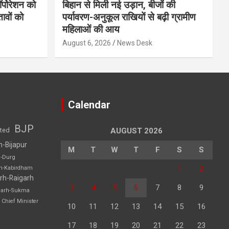
र्पोरेशन को
बिहान से मिली नई उड़ान, बीजों की
ावों को
पर्यावरण-अनुकूल राखियों से बढ़ी ग्रामीण
महिलाओं की आय
August 6, 2026
News Desk
Calendar
BJP
sted
AUGUST 2026
h-Bijapur
M
T
W
T
F
S
S
h-Durg
1
2
rh-Kabirdham
rh-Raigarh
3
4
5
6
7
8
9
garh-Sukma
Chief Minister
10
11
12
13
14
15
16
17
18
19
20
21
22
23