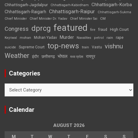
Chhattisgarh-Korba
Chhattisgarh-Jagdalpur
Chhattisgarh-Kabirdham
Chhattisgarh-Raipur
Chhattisgarh-Raigarh
Chhattisgarh-Sukma
CM
Chief Minister
Chief Minister Dr. Yadav
Chief Minister Sai
featured
dprcg
Congress
High Court
fire
fraud
Murder
rape
Mohan Yadav
Naxalites
rain
Kejriwal
mohan
petrol
top-news
vishnu
Supreme Court
Vastu
suicide
train
Weather
भोपाल
रायपुर
इंदौर
छत्तीसगढ़
मध्य प्रदेश
Categories
Categories
Calendar
AUGUST 2026
M
T
W
T
F
S
S