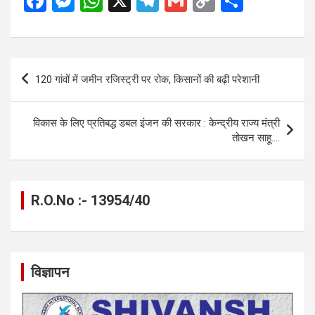
F
M
W
X
T
G
C
S
a
es
h
el
m
o
h
ce
se
at
e
ail
py
ar
b
n
s
gr
Li
e
Post
120 गांवों में जमीन रजिस्ट्री पर रोक, किसानों की बढ़ी परेशानी
o
g
A
a
n
navigation
o
er
p
m
k
विकास के लिए प्रतिबद्ध डबल इंजन की सरकार : केन्द्रीय राज्य मंत्री
k
p
तोखन साहू….
R.O.No :- 13954/40
विज्ञापन