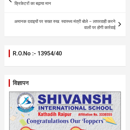
o
er
p
m
k
navigation
क्रिकेटरों का बढ़ाया मान
k
p
अमानक दवाइयों पर सख्त रुख: स्वास्थ्य मंत्री बोले – लापरवाही करने
वालों पर होगी कार्रवाई
R.O.No :- 13954/40
विज्ञापन