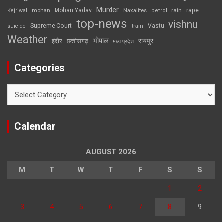
Murder
rape
Mohan Yadav
Naxalites
rain
Kejriwal
mohan
petrol
top-news
vishnu
Supreme Court
Vastu
suicide
train
Weather
भोपाल
रायपुर
इंदौर
छत्तीसगढ़
मध्य प्रदेश
Categories
Categories
Calendar
AUGUST 2026
M
T
W
T
F
S
S
1
2
3
4
5
6
7
8
9