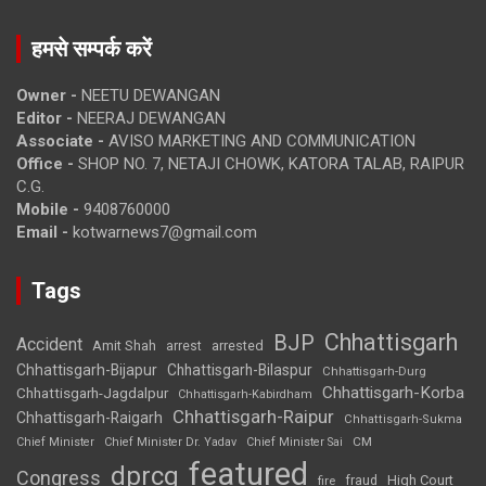
हमसे सम्पर्क करें
Owner -
NEETU DEWANGAN
Editor -
NEERAJ DEWANGAN
Associate -
AVISO MARKETING AND COMMUNICATION
Office -
SHOP NO. 7, NETAJI CHOWK, KATORA TALAB, RAIPUR
C.G.
Mobile -
9408760000
Email -
kotwarnews7@gmail.com
Tags
Chhattisgarh
BJP
Accident
Amit Shah
arrested
arrest
Chhattisgarh-Bijapur
Chhattisgarh-Bilaspur
Chhattisgarh-Durg
Chhattisgarh-Korba
Chhattisgarh-Jagdalpur
Chhattisgarh-Kabirdham
Chhattisgarh-Raipur
Chhattisgarh-Raigarh
Chhattisgarh-Sukma
CM
Chief Minister
Chief Minister Dr. Yadav
Chief Minister Sai
featured
dprcg
Congress
High Court
fire
fraud