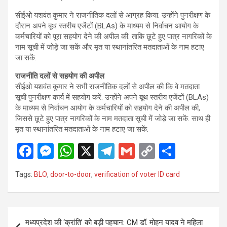
सीईओ यशवंत कुमार ने राजनीतिक दलों से आग्रह किया. उन्होंने पुनरीक्षण के
दौरान अपने बूथ स्तरीय एजेंटों (BLAs) के माध्यम से निर्वाचन आयोग के
कर्मचारियों को पूरा सहयोग देने की अपील की. ताकि छूटे हुए पात्र नागरिकों के
नाम सूची में जोड़े जा सकें और मृत या स्थानांतरित मतदाताओं के नाम हटाए
जा सकें.
राजनीति दलों से सहयोग की अपील
सीईओ यशवंत कुमार ने सभी राजनीतिक दलों से अपील की कि वे मतदाता
सूची पुनरीक्षण कार्य में सहयोग करें. उन्होंने अपने बूथ स्तरीय एजेंटों (BLAs)
के माध्यम से निर्वाचन आयोग के कर्मचारियों को सहयोग देने की अपील की,
जिससे छूटे हुए पात्र नागरिकों के नाम मतदाता सूची में जोड़े जा सकें. साथ ही
मृत या स्थानांतरित मतदाताओं के नाम हटाए जा सकें.
F
M
W
X
T
G
C
S
a
es
h
el
m
o
h
Tags:
BLO
,
door-to-door
,
verification of voter ID card
ce
se
at
e
ail
py
ar
b
n
s
gr
Li
e
o
g
A
a
n
Post
मध्यप्रदेश की ‘क्रांति’ को बड़ी पहचान: CM डॉ. मोहन यादव ने महिला