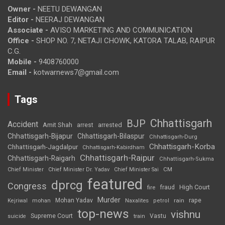
Owner -
NEETU DEWANGAN
Editor -
NEERAJ DEWANGAN
Associate -
AVISO MARKETING AND COMMUNICATION
Office -
SHOP NO. 7, NETAJI CHOWK, KATORA TALAB, RAIPUR
C.G.
Mobile -
9408760000
Email -
kotwarnews7@gmail.com
Tags
Chhattisgarh
BJP
Accident
Amit Shah
arrested
arrest
Chhattisgarh-Bijapur
Chhattisgarh-Bilaspur
Chhattisgarh-Durg
Chhattisgarh-Korba
Chhattisgarh-Jagdalpur
Chhattisgarh-Kabirdham
Chhattisgarh-Raipur
Chhattisgarh-Raigarh
Chhattisgarh-Sukma
CM
Chief Minister
Chief Minister Dr. Yadav
Chief Minister Sai
featured
dprcg
Congress
High Court
fire
fraud
Murder
rape
Mohan Yadav
Naxalites
rain
Kejriwal
mohan
petrol
top-news
vishnu
Supreme Court
Vastu
suicide
train