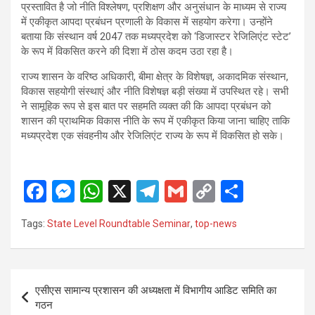
प्रस्तावित है जो नीति विश्लेषण, प्रशिक्षण और अनुसंधान के माध्यम से राज्य
में एकीकृत आपदा प्रबंधन प्रणाली के विकास में सहयोग करेगा। उन्होंने
बताया कि संस्थान वर्ष 2047 तक मध्यप्रदेश को ‘डिजास्टर रेजिलिएंट स्टेट’
के रूप में विकसित करने की दिशा में ठोस कदम उठा रहा है।
राज्य शासन के वरिष्ठ अधिकारी, बीमा क्षेत्र के विशेषज्ञ, अकादमिक संस्थान,
विकास सहयोगी संस्थाएं और नीति विशेषज्ञ बड़ी संख्या में उपस्थित रहे। सभी
ने सामूहिक रूप से इस बात पर सहमति व्यक्त की कि आपदा प्रबंधन को
शासन की प्राथमिक विकास नीति के रूप में एकीकृत किया जाना चाहिए ताकि
मध्यप्रदेश एक संवहनीय और रेजिलिएंट राज्य के रूप में विकसित हो सके।
F
M
W
X
T
G
C
S
a
es
h
el
m
o
h
Tags:
State Level Roundtable Seminar
,
top-news
ce
se
at
e
ail
py
ar
b
n
s
gr
Li
e
o
g
A
a
n
Post
एसीएस सामान्य प्रशासन की अध्यक्षता में विभागीय आडिट समिति का
o
er
p
m
k
navigation
गठन