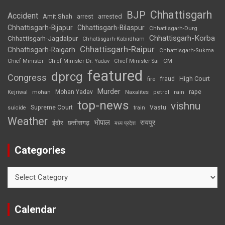
Chhattisgarh
BJP
Accident
Amit Shah
arrested
arrest
Chhattisgarh-Bijapur
Chhattisgarh-Bilaspur
Chhattisgarh-Durg
Chhattisgarh-Korba
Chhattisgarh-Jagdalpur
Chhattisgarh-Kabirdham
Chhattisgarh-Raipur
Chhattisgarh-Raigarh
Chhattisgarh-Sukma
CM
Chief Minister
Chief Minister Dr. Yadav
Chief Minister Sai
featured
dprcg
Congress
High Court
fire
fraud
Murder
rape
Mohan Yadav
Naxalites
rain
Kejriwal
mohan
petrol
top-news
vishnu
Supreme Court
Vastu
suicide
train
Weather
भोपाल
रायपुर
इंदौर
छत्तीसगढ़
मध्य प्रदेश
Categories
Categories
Calendar