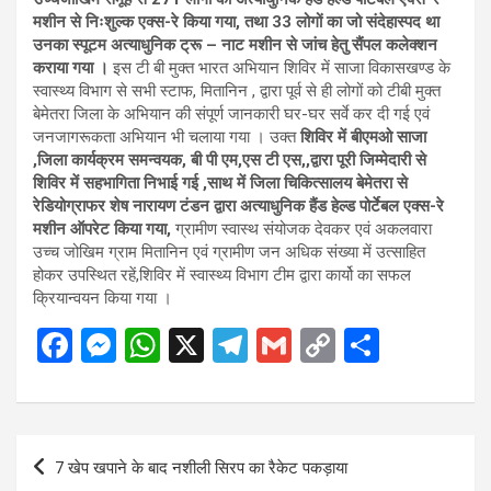
मशीन से निःशुल्क एक्स-रे किया गया, तथा 33 लोगों का जो संदेहास्पद था
उनका स्पूटम अत्याधुनिक ट्रू – नाट मशीन से जांच हेतु सैंपल कलेक्शन
कराया गया ।
इस टी बी मुक्त भारत अभियान शिविर में साजा विकासखण्ड के
स्वास्थ्य विभाग से सभी स्टाफ, मितानिन , द्वारा पूर्व से ही लोगों को टीबी मुक्त
बेमेतरा जिला के अभियान की संपूर्ण जानकारी घर-घर सर्वे कर दी गई एवं
जनजागरूकता अभियान भी चलाया गया । उक्त
शिविर में बीएमओ साजा
,जिला कार्यक्रम समन्वयक, बी पी एम,एस टी एस,,द्वारा पूरी जिम्मेदारी से
शिविर में सहभागिता निभाई गई ,साथ में जिला चिकित्सालय बेमेतरा से
रेडियोग्राफर शेष नारायण टंडन द्वारा अत्याधुनिक हैंड हेल्ड पोर्टेबल एक्स-रे
मशीन ऑपरेट किया गया,
ग्रामीण स्वास्थ संयोजक देवकर एवं अकलवारा
उच्च जोखिम ग्राम मितानिन एवं ग्रामीण जन अधिक संख्या में उत्साहित
होकर उपस्थित रहें,शिविर में स्वास्थ्य विभाग टीम द्वारा कार्यो का सफल
क्रियान्वयन किया गया ।
F
M
W
X
T
G
C
S
a
es
h
el
m
o
h
ce
se
at
e
ail
py
ar
b
n
s
gr
Li
e
Post
7 खेप खपाने के बाद नशीली सिरप का रैकेट पकड़ाया
o
g
A
a
n
navigation