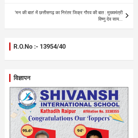
o
er
p
m
k
‘मन की बात’ में छत्तीसगढ़ का निरंतर जिक्र गौरव की बात : मुख्यमंत्री
k
p
विष्णु देव साय….
R.O.No :- 13954/40
विज्ञापन