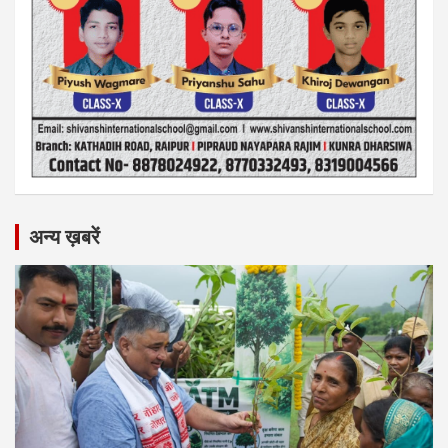
अन्य ख़बरें