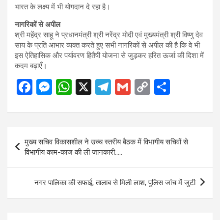
भारत के लक्ष्य में भी योगदान दे रहा है।
नागरिकों से अपील
श्री महेंद्र साहू ने प्रधानमंत्री श्री नरेंद्र मोदी एवं मुख्यमंत्री श्री विष्णु देव
साय के प्रति आभार व्यक्त करते हुए सभी नागरिकों से अपील की है कि वे भी
इस ऐतिहासिक और पर्यावरण हितैषी योजना से जुड़कर हरित ऊर्जा की दिशा में
कदम बढ़ाएँ।
F
M
W
X
T
G
C
S
a
es
h
el
m
o
h
ce
se
at
e
ail
py
ar
b
n
s
gr
Li
e
Post
मुख्य सचिव विकासशील ने उच्च स्तरीय बैठक में विभागीय सचिवों से
o
g
A
a
n
navigation
विभागीय काम-काज की ली जानकारी…..
o
er
p
m
k
k
p
नगर पालिका की सफाई, तालाब से मिली लाश, पुलिस जांच में जुटी