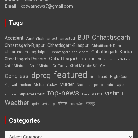
Email -
kotwarnews7@gmail.com
Tags
Chhattisgarh
BJP
Accident
Amit Shah
arrested
arrest
Chhattisgarh-Bijapur
Chhattisgarh-Bilaspur
Chhattisgarh-Durg
Chhattisgarh-Korba
Chhattisgarh-Jagdalpur
Chhattisgarh-Kabirdham
Chhattisgarh-Raipur
Chhattisgarh-Raigarh
Chhattisgarh-Sukma
CM
Chief Minister
Chief Minister Dr. Yadav
Chief Minister Sai
featured
dprcg
Congress
High Court
fire
fraud
Murder
rape
Mohan Yadav
Naxalites
rain
Kejriwal
mohan
petrol
top-news
vishnu
Supreme Court
Vastu
suicide
train
Weather
भोपाल
रायपुर
इंदौर
छत्तीसगढ़
मध्य प्रदेश
Categories
Categories