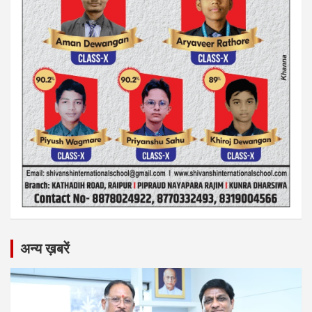
अन्य ख़बरें