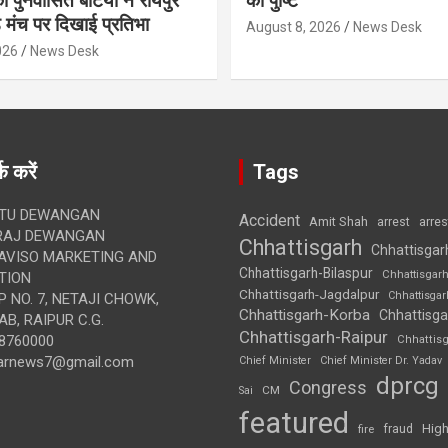
पुनर्वासित बेटियों ने रायपुर
की पुष्टि
े मंच पर दिखाई प्रतिभा
August 8, 2026
News Desk
026
News Desk
क करें
Tags
TU DEWANGAN
Accident
Amit Shah
arre
arrest
RAJ DEWANGAN
Chhattisgarh
Chhattisgar
AVISO MARKETING AND
Chhattisgarh-Bilaspur
Chhattisgar
TION
Chhattisgarh-Jagdalpur
Chhattisga
 NO. 7, NETAJI CHOWK,
Chhattisgarh-Korba
Chhattisga
B, RAIPUR C.G.
Chhattisgarh-Raipur
8760000
Chhattis
arnews7@gmail.com
Chief Minister
Chief Minister Dr. Yadav
dprcg
Congress
CM
Sai
featured
High
fire
fraud