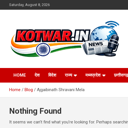
Skip
Saturday, August 8, 2026
to
content
Voice of Rural India
kotwar.in
HOME
देश
विदेश
राज्य
मध्यप्रदेश
छत्तीसगढ़
Home
Blog
Ajgaibinath Shravani Mela
Nothing Found
It seems we can’t find what you’re looking for. Perhaps searchi