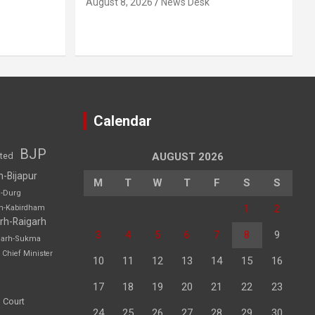
August 8, 2026
News Desk
Calendar
BJP
sted
AUGUST 2026
h-Bijapur
M
T
W
T
F
S
S
h-Durg
1
2
rh-Kabirdham
rh-Raigarh
3
4
5
6
7
8
9
garh-Sukma
Chief Minister
10
11
12
13
14
15
16
17
18
19
20
21
22
23
 Court
24
25
26
27
28
29
30