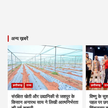
अन्य ख़बरें
छत्तीसगढ़
राज्य
छत्तीसगढ़
राज
संरक्षित खेती और उद्यानिकी से जशपुर के
विष्णु के सु
किसान अनारथ साय ने लिखी आत्मनिर्भरता
पहल पर छत्त