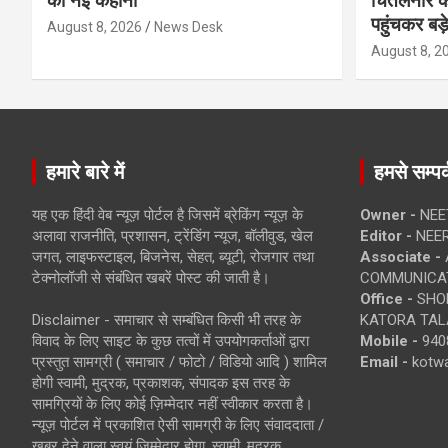
की नई कहानी
चिंतलनार की 
पहुंचकर बड़
August 8, 2026
News Desk
August 8, 2
हमारे बारे में
हमसे सम्पर्
यह एक हिंदी वेब न्यूज़ पोर्टल है जिसमें ब्रेकिंग न्यूज़ के
Owner -
NEE
अलावा राजनीति, प्रशासन, ट्रेंडिंग न्यूज, बॉलीवुड, खेल
Editor -
NEE
जगत, लाइफस्टाइल, बिजनेस, सेहत, ब्यूटी, रोजगार तथा
Associate -
टेक्नोलॉजी से संबंधित खबरें पोस्ट की जाती है।
COMMUNICA
Office -
SHOP
Disclaimer - समाचार से सम्बंधित किसी भी तरह के
KATORA TALA
विवाद के लिए साइट के कुछ तत्वों में उपयोगकर्ताओं द्वारा
Mobile -
940
प्रस्तुत सामग्री ( समाचार / फोटो / विडियो आदि ) शामिल
Email -
kotw
होगी स्वामी, मुद्रक, प्रकाशक, संपादक इस तरह के
सामग्रियों के लिए कोई ज़िम्मेदार नहीं स्वीकार करता है।
न्यूज़ पोर्टल में प्रकाशित ऐसी सामग्री के लिए संवाददाता /
खबर देने वाला स्वयं जिम्मेदार होगा, स्वामी, मुद्रक,