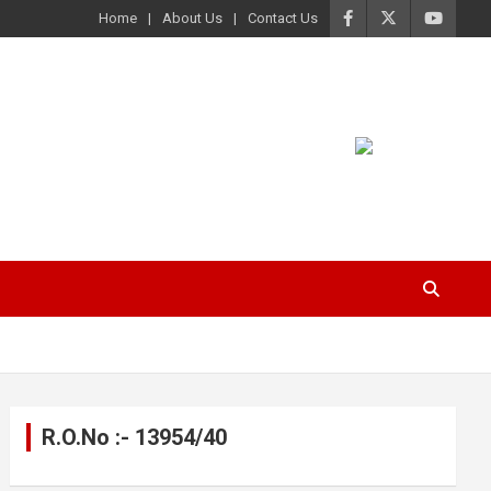
Home
About Us
Contact Us
R.O.No :- 13954/40