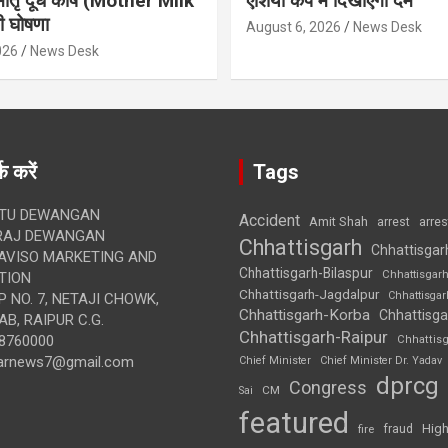
मातृ दूध कोष (Mother Milk
एशिया कप में दिखाएंगी दम
 घोषणा
August 6, 2026
News Desk
026
News Desk
क करें
Tags
TU DEWANGAN
Accident
Amit Shah
arre
arrest
RAJ DEWANGAN
Chhattisgarh
Chhattisgar
AVISO MARKETING AND
Chhattisgarh-Bilaspur
Chhattisgar
TION
Chhattisgarh-Jagdalpur
Chhattisga
 NO. 7, NETAJI CHOWK,
Chhattisgarh-Korba
Chhattisga
B, RAIPUR C.G.
Chhattisgarh-Raipur
8760000
Chhattis
arnews7@gmail.com
Chief Minister
Chief Minister Dr. Yadav
dprcg
Congress
CM
Sai
featured
High
fire
fraud