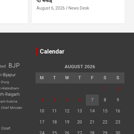
दी बधाई
August 6, 2026
News Desk
Calendar
BJP
sted
AUGUST 2026
h-Bijapur
M
T
W
T
F
S
S
h-Durg
1
2
rh-Kabirdham
rh-Raigarh
3
4
5
6
7
8
9
garh-Sukma
Chief Minister
10
11
12
13
14
15
16
17
18
19
20
21
22
23
 Court
24
25
26
27
28
29
30