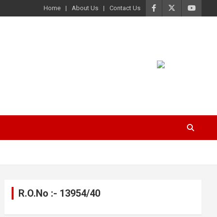
Home
About Us
Contact Us
R.O.No :- 13954/40