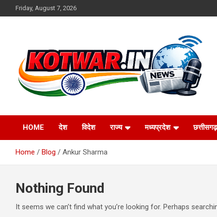
Skip
Friday, August 7, 2026
to
content
Voice of Rural India
kotwar.in
HOME
देश
विदेश
राज्य
मध्यप्रदेश
छत्तीसगढ़
Home
Blog
Ankur Sharma
Nothing Found
It seems we can’t find what you’re looking for. Perhaps searchi