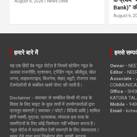
के प्रथम “
August 6, 2026
News Desk
Bank)” की
August 6, 2
हमारे बारे में
हमसे सम्पर्
यह एक हिंदी वेब न्यूज़ पोर्टल है जिसमें ब्रेकिंग न्यूज़ के
Owner -
NEE
अलावा राजनीति, प्रशासन, ट्रेंडिंग न्यूज, बॉलीवुड, खेल
Editor -
NEE
जगत, लाइफस्टाइल, बिजनेस, सेहत, ब्यूटी, रोजगार तथा
Associate -
टेक्नोलॉजी से संबंधित खबरें पोस्ट की जाती है।
COMMUNICA
Office -
SHOP
Disclaimer - समाचार से सम्बंधित किसी भी तरह के
KATORA TALA
विवाद के लिए साइट के कुछ तत्वों में उपयोगकर्ताओं द्वारा
Mobile -
940
प्रस्तुत सामग्री ( समाचार / फोटो / विडियो आदि ) शामिल
Email -
kotw
होगी स्वामी, मुद्रक, प्रकाशक, संपादक इस तरह के
सामग्रियों के लिए कोई ज़िम्मेदार नहीं स्वीकार करता है।
न्यूज़ पोर्टल में प्रकाशित ऐसी सामग्री के लिए संवाददाता /
खबर देने वाला स्वयं जिम्मेदार होगा, स्वामी, मुद्रक,