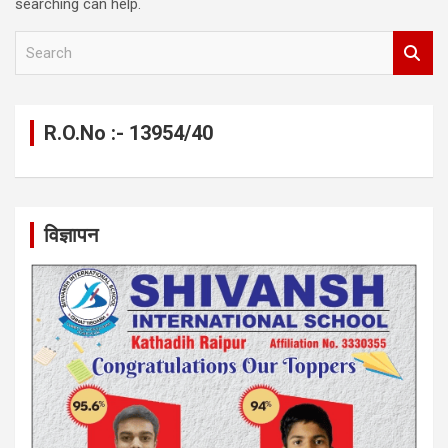
searching can help.
S
e
a
r
c
R.O.No :- 13954/40
h
विज्ञापन