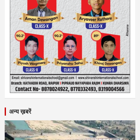
अन्य ख़बरें