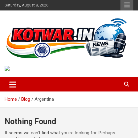
Skip
Saturday, August 8, 2026
to
content
Voice of Rural India
kotwar.in
Home
Blog
Argentina
Nothing Found
It seems we can’t find what you’re looking for. Perhaps