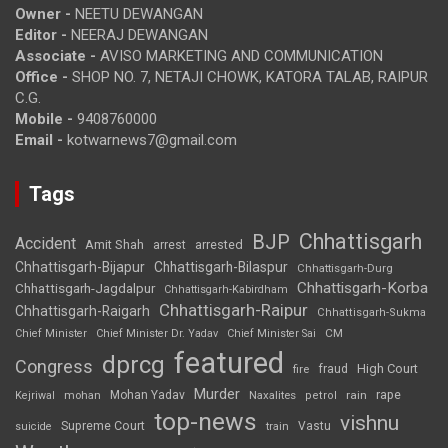
Owner -
NEETU DEWANGAN
Editor -
NEERAJ DEWANGAN
Associate -
AVISO MARKETING AND COMMUNICATION
Office -
SHOP NO. 7, NETAJI CHOWK, KATORA TALAB, RAIPUR
C.G.
Mobile -
9408760000
Email -
kotwarnews7@gmail.com
Tags
Chhattisgarh
BJP
Accident
Amit Shah
arrested
arrest
Chhattisgarh-Bijapur
Chhattisgarh-Bilaspur
Chhattisgarh-Durg
Chhattisgarh-Korba
Chhattisgarh-Jagdalpur
Chhattisgarh-Kabirdham
Chhattisgarh-Raipur
Chhattisgarh-Raigarh
Chhattisgarh-Sukma
CM
Chief Minister
Chief Minister Dr. Yadav
Chief Minister Sai
featured
dprcg
Congress
High Court
fire
fraud
Murder
rape
Mohan Yadav
Naxalites
rain
Kejriwal
mohan
petrol
top-news
vishnu
Supreme Court
Vastu
suicide
train