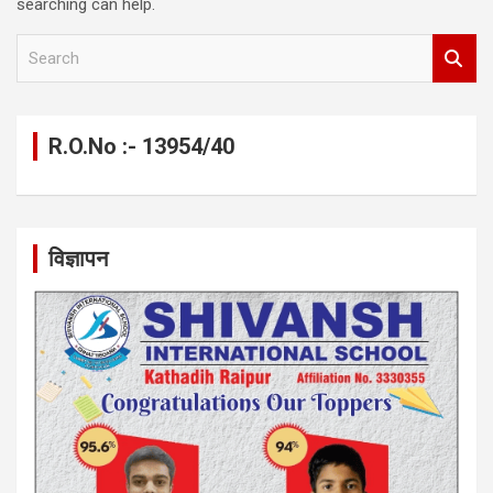
searching can help.
S
e
a
r
c
R.O.No :- 13954/40
h
विज्ञापन