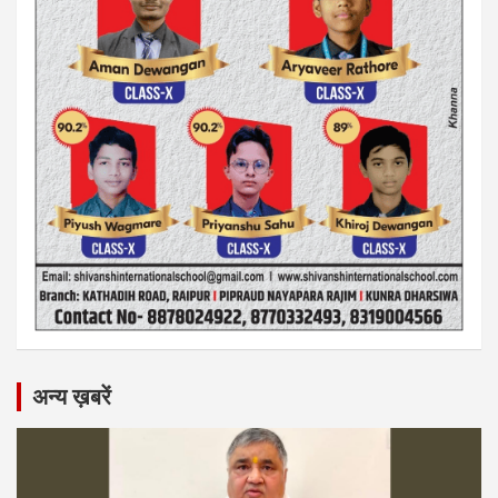
अन्य ख़बरें