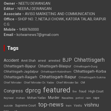
Owner -
NEETU DEWANGAN
Editor -
NEERAJ DEWANGAN
Associate -
AVISO MARKETING AND COMMUNICATION
Office -
SHOP NO. 7, NETAJI CHOWK, KATORA TALAB, RAIPUR
C.G.
Mobile -
9408760000
Email -
kotwarnews7@gmail.com
Tags
Chhattisgarh
BJP
Accident
Amit Shah
arrested
arrest
Chhattisgarh-Bijapur
Chhattisgarh-Bilaspur
Chhattisgarh-Durg
Chhattisgarh-Korba
Chhattisgarh-Jagdalpur
Chhattisgarh-Kabirdham
Chhattisgarh-Raipur
Chhattisgarh-Raigarh
Chhattisgarh-Sukma
CM
Chief Minister
Chief Minister Dr. Yadav
Chief Minister Sai
featured
dprcg
Congress
High Court
fire
fraud
Murder
rape
Mohan Yadav
Naxalites
rain
Kejriwal
mohan
petrol
top-news
vishnu
Supreme Court
Vastu
suicide
train