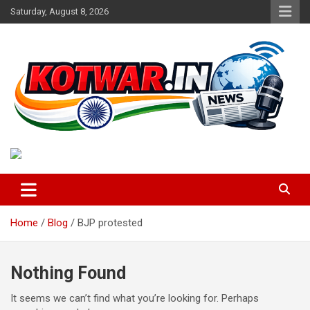
Skip
Saturday, August 8, 2026
to
content
Voice of Rural India
kotwar.in
Home
Blog
BJP protested
Nothing Found
It seems we can’t find what you’re looking for. Perhaps