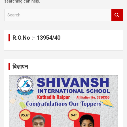
searching can help.
S
e
a
r
c
R.O.No :- 13954/40
h
विज्ञापन