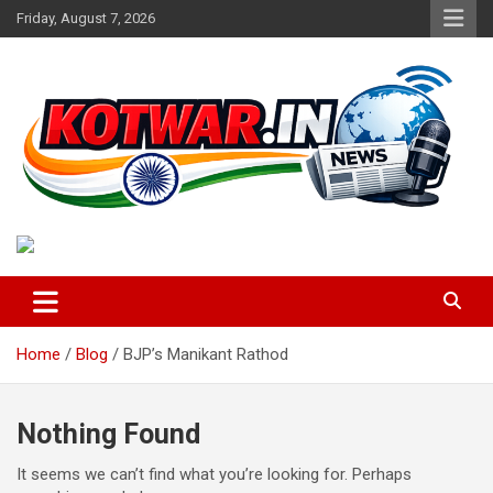
Skip
Friday, August 7, 2026
to
content
Voice of Rural India
kotwar.in
Home
Blog
BJP’s Manikant Rathod
Nothing Found
It seems we can’t find what you’re looking for. Perhaps