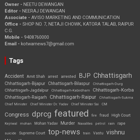
Owner -
NEETU DEWANGAN
Editor -
NEERAJ DEWANGAN
Associate -
AVISO MARKETING AND COMMUNICATION
Office -
SHOP NO. 7, NETAJI CHOWK, KATORA TALAB, RAIPUR
C.G.
Mobile -
9408760000
Email -
kotwarnews7@gmail.com
Tags
Chhattisgarh
BJP
Accident
Amit Shah
arrested
arrest
Chhattisgarh-Bijapur
Chhattisgarh-Bilaspur
Chhattisgarh-Durg
Chhattisgarh-Korba
Chhattisgarh-Jagdalpur
Chhattisgarh-Kabirdham
Chhattisgarh-Raipur
Chhattisgarh-Raigarh
Chhattisgarh-Sukma
CM
Chief Minister
Chief Minister Dr. Yadav
Chief Minister Sai
featured
dprcg
Congress
High Court
fire
fraud
Murder
rape
Mohan Yadav
Naxalites
rain
Kejriwal
mohan
petrol
top-news
vishnu
Supreme Court
Vastu
suicide
train