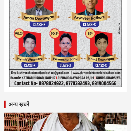
अन्य ख़बरें