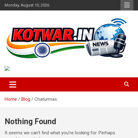
Skip
Monday, August 10, 2026
to
content
Voice of Rural India
kotwar.in
Home
Blog
Chaturmas
Nothing Found
It seems we can’t find what you’re looking for. Perhaps