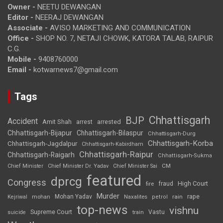
Owner -
NEETU DEWANGAN
Editor -
NEERAJ DEWANGAN
Associate -
AVISO MARKETING AND COMMUNICATION
Office -
SHOP NO. 7, NETAJI CHOWK, KATORA TALAB, RAIPUR
C.G.
Mobile -
9408760000
Email -
kotwarnews7@gmail.com
Tags
Chhattisgarh
BJP
Accident
Amit Shah
arrested
arrest
Chhattisgarh-Bijapur
Chhattisgarh-Bilaspur
Chhattisgarh-Durg
Chhattisgarh-Korba
Chhattisgarh-Jagdalpur
Chhattisgarh-Kabirdham
Chhattisgarh-Raipur
Chhattisgarh-Raigarh
Chhattisgarh-Sukma
CM
Chief Minister
Chief Minister Dr. Yadav
Chief Minister Sai
featured
dprcg
Congress
High Court
fire
fraud
Murder
rape
Mohan Yadav
Naxalites
rain
Kejriwal
mohan
petrol
top-news
vishnu
Supreme Court
Vastu
suicide
train