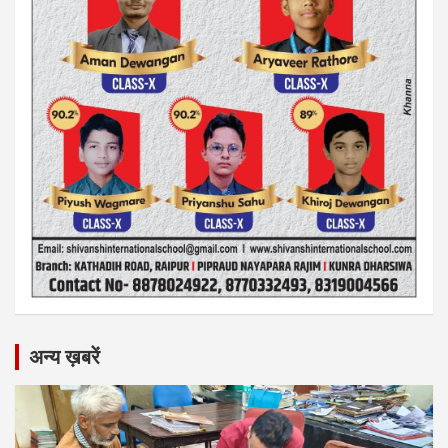
अन्य ख़बरें