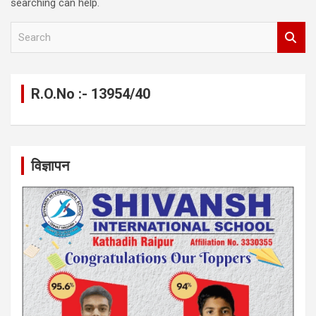
searching can help.
S
e
a
r
c
R.O.No :- 13954/40
h
विज्ञापन