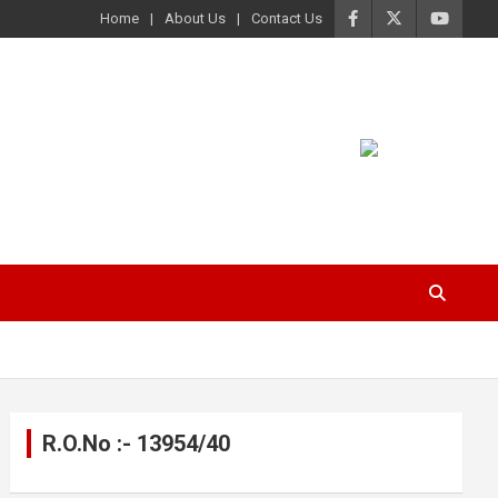
Home
About Us
Contact Us
R.O.No :- 13954/40