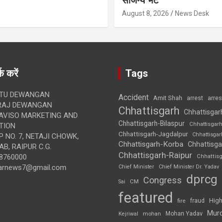
सौजन्य भेंट
August 8, 2026
News Desk
क करें
Tags
TU DEWANGAN
Accident
Amit Shah
arre
arrest
RAJ DEWANGAN
Chhattisgarh
Chhattisgar
AVISO MARKETING AND
Chhattisgarh-Bilaspur
Chhattisgar
TION
Chhattisgarh-Jagdalpur
Chhattisga
 NO. 7, NETAJI CHOWK,
Chhattisgarh-Korba
Chhattisga
B, RAIPUR C.G.
Chhattisgarh-Raipur
8760000
Chhattis
arnews7@gmail.com
Chief Minister
Chief Minister Dr. Yadav
dprcg
Congress
CM
Sai
featured
High
fire
fraud
Mur
Mohan Yadav
Kejriwal
mohan