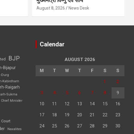
मुख्यमंत्री विष्णु देव साय
August 8, 2026
News Desk
Calendar
BJP
sted
AUGUST 2026
h-Bijapur
M
T
W
T
F
S
S
h-Durg
1
2
rh-Kabirdham
rh-Raigarh
3
4
5
6
7
8
9
garh-Sukma
Chief Minister
10
11
12
13
14
15
16
17
18
19
20
21
22
23
 Court
24
25
26
27
28
29
30
der
Naxalites