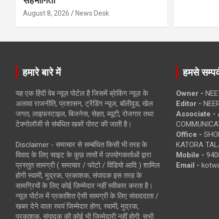
सहभागिता
August 8, 2026
News Desk
हमारे बारे में
हमसे सम्पर्
यह एक हिंदी वेब न्यूज़ पोर्टल है जिसमें ब्रेकिंग न्यूज़ के
Owner -
NEE
अलावा राजनीति, प्रशासन, ट्रेंडिंग न्यूज, बॉलीवुड, खेल
Editor -
NEE
जगत, लाइफस्टाइल, बिजनेस, सेहत, ब्यूटी, रोजगार तथा
Associate -
टेक्नोलॉजी से संबंधित खबरें पोस्ट की जाती है।
COMMUNICA
Office -
SHOP
Disclaimer - समाचार से सम्बंधित किसी भी तरह के
KATORA TALA
विवाद के लिए साइट के कुछ तत्वों में उपयोगकर्ताओं द्वारा
Mobile -
940
प्रस्तुत सामग्री ( समाचार / फोटो / विडियो आदि ) शामिल
Email -
kotw
होगी स्वामी, मुद्रक, प्रकाशक, संपादक इस तरह के
सामग्रियों के लिए कोई ज़िम्मेदार नहीं स्वीकार करता है।
न्यूज़ पोर्टल में प्रकाशित ऐसी सामग्री के लिए संवाददाता /
खबर देने वाला स्वयं जिम्मेदार होगा, स्वामी, मुद्रक,
प्रकाशक, संपादक की कोई भी जिम्मेदारी नहीं होगी. सभी