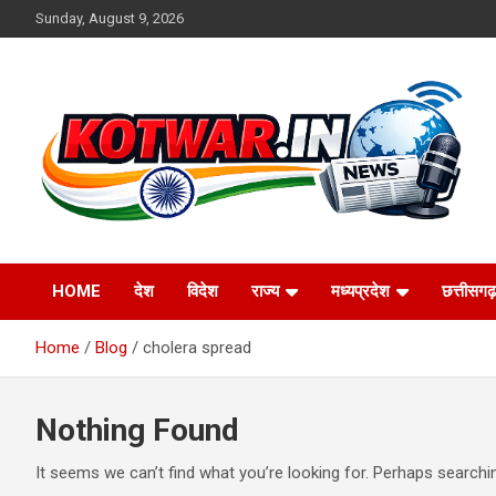
Skip
Sunday, August 9, 2026
to
content
Voice of Rural India
kotwar.in
HOME
देश
विदेश
राज्य
मध्यप्रदेश
छत्तीसगढ़
Home
Blog
cholera spread
Nothing Found
It seems we can’t find what you’re looking for. Perhaps searchi