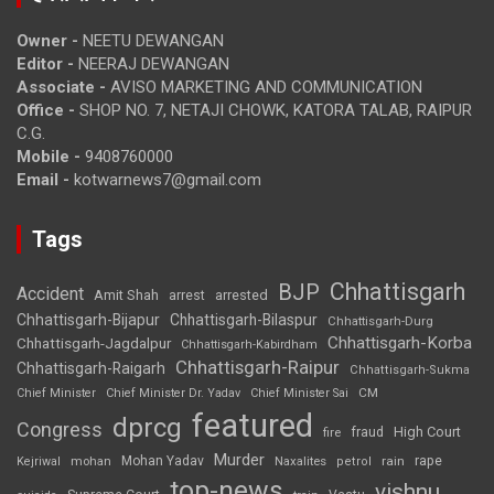
Owner -
NEETU DEWANGAN
Editor -
NEERAJ DEWANGAN
Associate -
AVISO MARKETING AND COMMUNICATION
Office -
SHOP NO. 7, NETAJI CHOWK, KATORA TALAB, RAIPUR
C.G.
Mobile -
9408760000
Email -
kotwarnews7@gmail.com
Tags
Chhattisgarh
BJP
Accident
Amit Shah
arrested
arrest
Chhattisgarh-Bijapur
Chhattisgarh-Bilaspur
Chhattisgarh-Durg
Chhattisgarh-Korba
Chhattisgarh-Jagdalpur
Chhattisgarh-Kabirdham
Chhattisgarh-Raipur
Chhattisgarh-Raigarh
Chhattisgarh-Sukma
CM
Chief Minister
Chief Minister Dr. Yadav
Chief Minister Sai
featured
dprcg
Congress
High Court
fire
fraud
Murder
rape
Mohan Yadav
Naxalites
rain
Kejriwal
mohan
petrol
top-news
vishnu