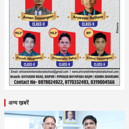
अन्य ख़बरें