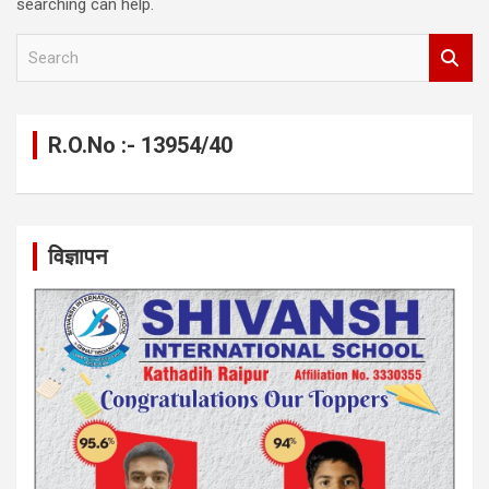
searching can help.
S
e
a
r
c
R.O.No :- 13954/40
h
विज्ञापन