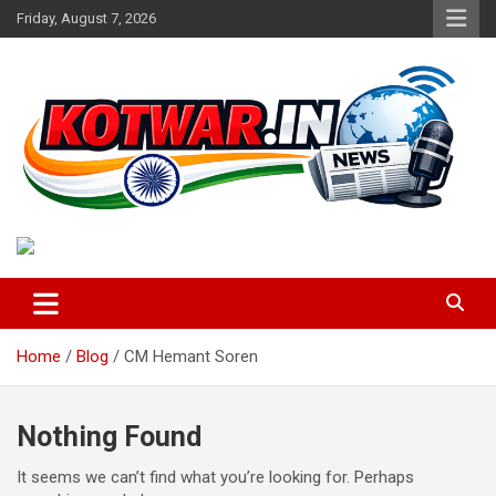
Skip
Friday, August 7, 2026
to
content
Voice of Rural India
kotwar.in
Home
Blog
CM Hemant Soren
Nothing Found
It seems we can’t find what you’re looking for. Perhaps