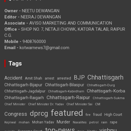
Owner -
NEETU DEWANGAN
Editor -
NEERAJ DEWANGAN
Associate -
AVISO MARKETING AND COMMUNICATION
Office -
SHOP NO. 7, NETAJI CHOWK, KATORA TALAB, RAIPUR
C.G.
Mobile -
9408760000
Email -
kotwarnews7@gmail.com
Tags
Chhattisgarh
BJP
Accident
Amit Shah
arrested
arrest
Chhattisgarh-Bijapur
Chhattisgarh-Bilaspur
Chhattisgarh-Durg
Chhattisgarh-Korba
Chhattisgarh-Jagdalpur
Chhattisgarh-Kabirdham
Chhattisgarh-Raipur
Chhattisgarh-Raigarh
Chhattisgarh-Sukma
CM
Chief Minister
Chief Minister Dr. Yadav
Chief Minister Sai
featured
dprcg
Congress
High Court
fire
fraud
Murder
rape
Mohan Yadav
Naxalites
rain
Kejriwal
mohan
petrol
top-news
vishnu