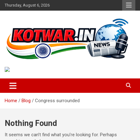
Skip
Thursday, August 6, 2026
to
content
Voice of Rural India
kotwar.in
Home
Blog
Congress surrounded
Nothing Found
It seems we can’t find what you’re looking for. Perhaps