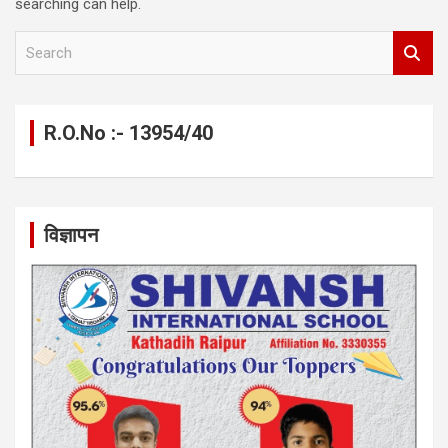
searching can help.
S
e
a
r
c
R.O.No :- 13954/40
h
विज्ञापन