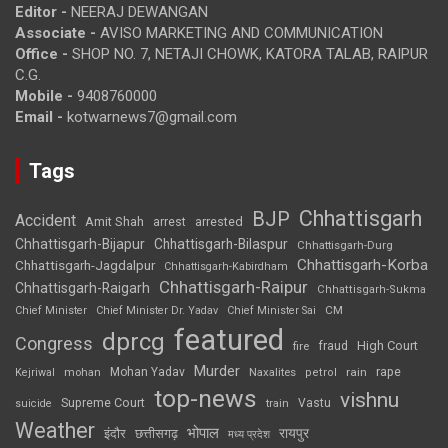
Editor -
NEERAJ DEWANGAN
Associate -
AVISO MARKETING AND COMMUNICATION
Office -
SHOP NO. 7, NETAJI CHOWK, KATORA TALAB, RAIPUR
C.G.
Mobile -
9408760000
Email -
kotwarnews7@gmail.com
Tags
Chhattisgarh
BJP
Accident
Amit Shah
arrested
arrest
Chhattisgarh-Bijapur
Chhattisgarh-Bilaspur
Chhattisgarh-Durg
Chhattisgarh-Korba
Chhattisgarh-Jagdalpur
Chhattisgarh-Kabirdham
Chhattisgarh-Raipur
Chhattisgarh-Raigarh
Chhattisgarh-Sukma
CM
Chief Minister
Chief Minister Dr. Yadav
Chief Minister Sai
featured
dprcg
Congress
High Court
fire
fraud
Murder
rape
Mohan Yadav
Naxalites
rain
Kejriwal
mohan
petrol
top-news
vishnu
Supreme Court
Vastu
suicide
train
Weather
भोपाल
रायपुर
इंदौर
छत्तीसगढ़
मध्य प्रदेश