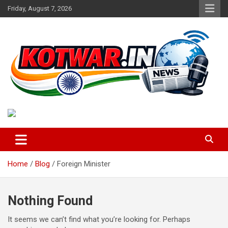
Skip
Friday, August 7, 2026
to
content
Voice of Rural India
kotwar.in
Home
Blog
Foreign Minister
Nothing Found
It seems we can’t find what you’re looking for. Perhaps