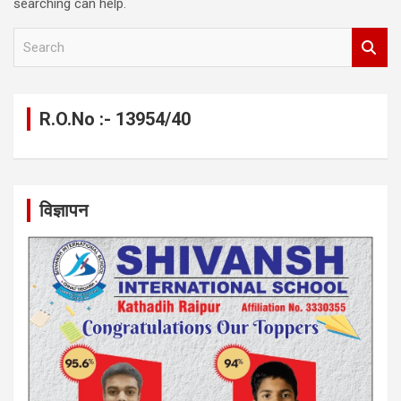
searching can help.
S
e
a
r
c
R.O.No :- 13954/40
h
विज्ञापन