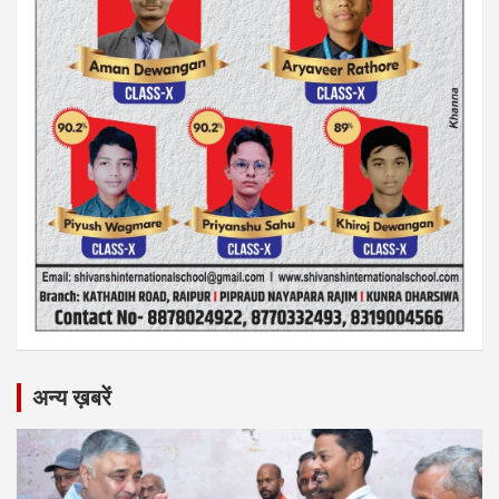
अन्य ख़बरें