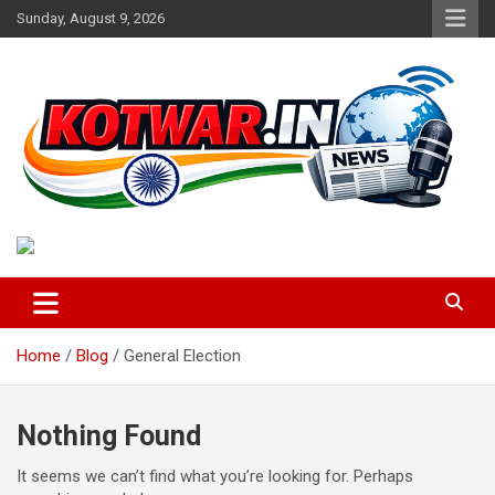
Skip
Sunday, August 9, 2026
to
content
Voice of Rural India
kotwar.in
Home
Blog
General Election
Nothing Found
It seems we can’t find what you’re looking for. Perhaps