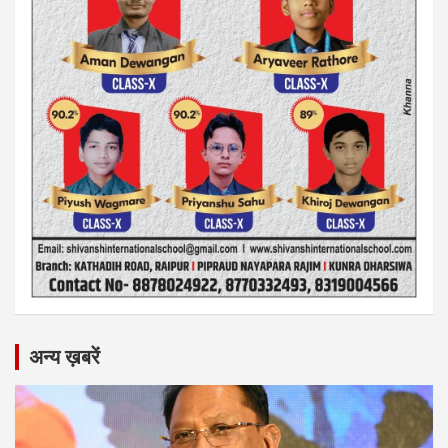
अन्य ख़बरें