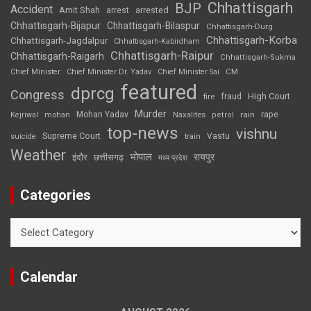
Chhattisgarh
BJP
Accident
Amit Shah
arrested
arrest
Chhattisgarh-Bijapur
Chhattisgarh-Bilaspur
Chhattisgarh-Durg
Chhattisgarh-Korba
Chhattisgarh-Jagdalpur
Chhattisgarh-Kabirdham
Chhattisgarh-Raipur
Chhattisgarh-Raigarh
Chhattisgarh-Sukma
CM
Chief Minister
Chief Minister Dr. Yadav
Chief Minister Sai
featured
dprcg
Congress
High Court
fire
fraud
Murder
rape
Mohan Yadav
Naxalites
rain
Kejriwal
mohan
petrol
top-news
vishnu
Supreme Court
Vastu
suicide
train
Weather
भोपाल
रायपुर
इंदौर
छत्तीसगढ़
मध्य प्रदेश
Categories
Categories
Calendar