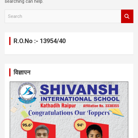
searching can help.
S
e
a
r
c
R.O.No :- 13954/40
h
विज्ञापन