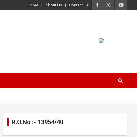
Home
About Us
Contact Us
R.O.No :- 13954/40