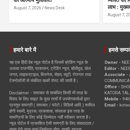
की आत्मीय मुलाकात
व्यक्ति को
लाभ : मुख्यम
August 7, 2026
News Desk
August 7, 2
हमारे बारे में
हमसे सम्पर्
यह एक हिंदी वेब न्यूज़ पोर्टल है जिसमें ब्रेकिंग न्यूज़ के
Owner -
NEE
अलावा राजनीति, प्रशासन, ट्रेंडिंग न्यूज, बॉलीवुड, खेल
Editor -
NEE
जगत, लाइफस्टाइल, बिजनेस, सेहत, ब्यूटी, रोजगार तथा
Associate -
टेक्नोलॉजी से संबंधित खबरें पोस्ट की जाती है।
COMMUNICA
Office -
SHOP
Disclaimer - समाचार से सम्बंधित किसी भी तरह के
KATORA TALA
विवाद के लिए साइट के कुछ तत्वों में उपयोगकर्ताओं द्वारा
Mobile -
940
प्रस्तुत सामग्री ( समाचार / फोटो / विडियो आदि ) शामिल
Email -
kotw
होगी स्वामी, मुद्रक, प्रकाशक, संपादक इस तरह के
सामग्रियों के लिए कोई ज़िम्मेदार नहीं स्वीकार करता है।
न्यूज़ पोर्टल में प्रकाशित ऐसी सामग्री के लिए संवाददाता /
खबर देने वाला स्वयं जिम्मेदार होगा, स्वामी, मुद्रक,