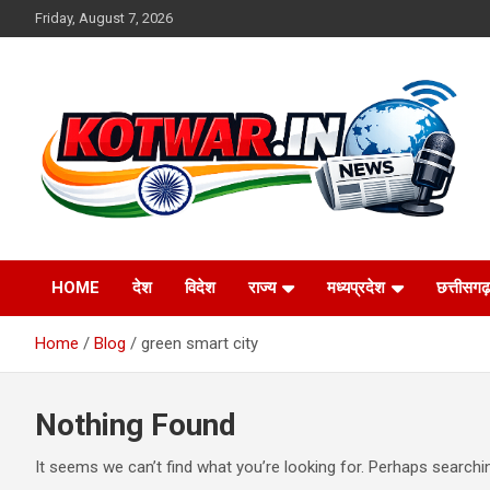
Skip
Friday, August 7, 2026
to
content
Voice of Rural India
kotwar.in
HOME
देश
विदेश
राज्य
मध्यप्रदेश
छत्तीसगढ़
Home
Blog
green smart city
Nothing Found
It seems we can’t find what you’re looking for. Perhaps searchi