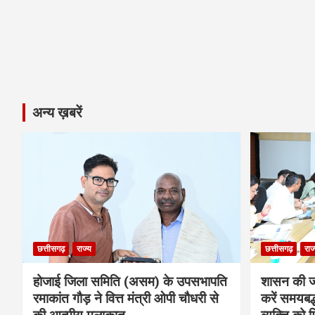
अन्य ख़बरें
छत्तीसगढ़
राज्य
छत्तीसगढ़
राज
होजाई जिला समिति (असम) के उपसभापति
शासन की ज
रमाकांत गौड़ ने वित्त मंत्री ओपी चौधरी से
करें समयबद्