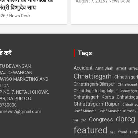
 मिले शासन की योजनाओं का
August 7, 2026
News Desk
ंत्री विष्णुदेव साय
026
News Desk
क करें
Tags
TU DEWANGAN
Accident
Amit Shah
arre
arrest
RAJ DEWANGAN
Chhattisgarh
Chhattisgar
AVISO MARKETING AND
Chhattisgarh-Bilaspur
Chhattisgar
TION
Chhattisgarh-Jagdalpur
Chhattisga
 NO. 7, NETAJI CHOWK,
Chhattisgarh-Korba
Chhattisga
B, RAIPUR C.G.
Chhattisgarh-Raipur
8760000
Chhattis
arnews7@gmail.com
Chief Minister
Chief Minister Dr. Yadav
dprcg
Congress
CM
Sai
featured
High
fire
fraud