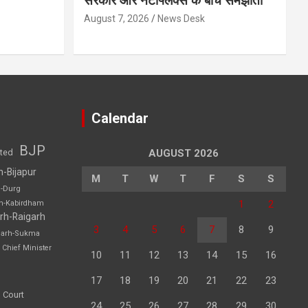
सरकार और नेटफ्लिक्स के बीच समझौता
August 7, 2026
News Desk
Calendar
BJP
sted
AUGUST 2026
h-Bijapur
M
T
W
T
F
S
S
h-Durg
1
2
rh-Kabirdham
rh-Raigarh
3
4
5
6
7
8
9
garh-Sukma
Chief Minister
10
11
12
13
14
15
16
17
18
19
20
21
22
23
 Court
24
25
26
27
28
29
30