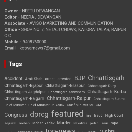
Owner -
NEETU DEWANGAN
Editor -
NEERAJ DEWANGAN
Associate -
AVISO MARKETING AND COMMUNICATION
Office -
SHOP NO. 7, NETAJI CHOWK, KATORA TALAB, RAIPUR
C.G.
Mobile -
9408760000
Email -
kotwarnews7@gmail.com
Tags
Chhattisgarh
BJP
Accident
Amit Shah
arrested
arrest
Chhattisgarh-Bijapur
Chhattisgarh-Bilaspur
Chhattisgarh-Durg
Chhattisgarh-Korba
Chhattisgarh-Jagdalpur
Chhattisgarh-Kabirdham
Chhattisgarh-Raipur
Chhattisgarh-Raigarh
Chhattisgarh-Sukma
CM
Chief Minister
Chief Minister Dr. Yadav
Chief Minister Sai
featured
dprcg
Congress
High Court
fire
fraud
Murder
rape
Mohan Yadav
Naxalites
rain
Kejriwal
mohan
petrol
top-news
vishnu