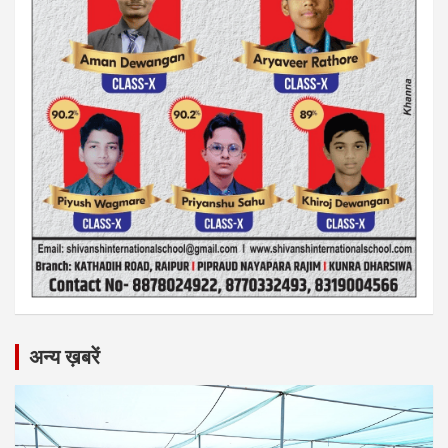
अन्य ख़बरें