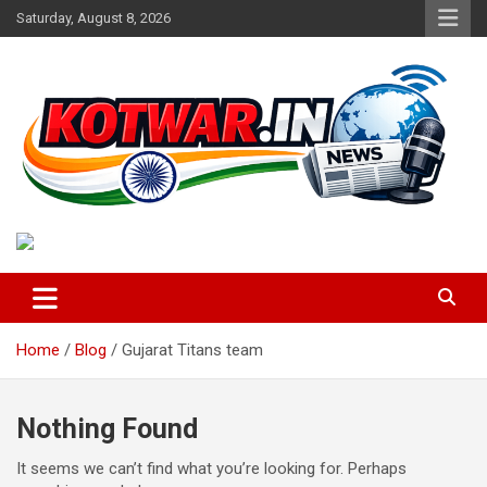
Skip
Saturday, August 8, 2026
to
content
Voice of Rural India
kotwar.in
Home
Blog
Gujarat Titans team
Nothing Found
It seems we can’t find what you’re looking for. Perhaps