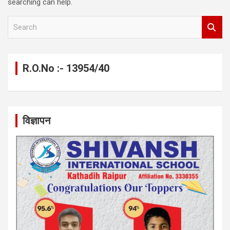
searching can help.
S
e
a
r
c
R.O.No :- 13954/40
h
विज्ञापन