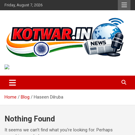
Skip
Friday, August 7, 2026
to
content
Voice of Rural India
kotwar.in
Home
Blog
Haseen Dilruba
Nothing Found
It seems we can’t find what you’re looking for. Perhaps