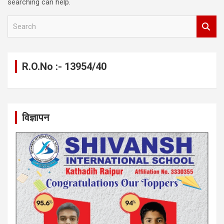
searching can help.
S
e
a
r
c
R.O.No :- 13954/40
h
विज्ञापन