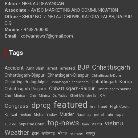
Editor -
NEERAJ DEWANGAN
Associate -
AVISO MARKETING AND COMMUNICATION
Office -
SHOP NO. 7, NETAJI CHOWK, KATORA TALAB, RAIPUR
C.G.
Mobile -
9408760000
Email -
kotwarnews7@gmail.com
Tags
Chhattisgarh
BJP
Accident
Amit Shah
arrested
arrest
Chhattisgarh-Bijapur
Chhattisgarh-Bilaspur
Chhattisgarh-Durg
Chhattisgarh-Korba
Chhattisgarh-Jagdalpur
Chhattisgarh-Kabirdham
Chhattisgarh-Raipur
Chhattisgarh-Raigarh
Chhattisgarh-Sukma
CM
Chief Minister
Chief Minister Dr. Yadav
Chief Minister Sai
featured
dprcg
Congress
High Court
fire
fraud
Murder
rape
Mohan Yadav
Naxalites
rain
Kejriwal
mohan
petrol
top-news
vishnu
Supreme Court
Vastu
suicide
train
Weather
भोपाल
रायपुर
इंदौर
छत्तीसगढ़
मध्य प्रदेश