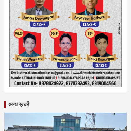
अन्य ख़बरें