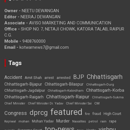
Owner -
NEETU DEWANGAN
Editor -
NEERAJ DEWANGAN
Associate -
AVISO MARKETING AND COMMUNICATION
Office -
SHOP NO. 7, NETAJI CHOWK, KATORA TALAB, RAIPUR
C.G.
Mobile -
9408760000
Email -
kotwarnews7@gmail.com
Tags
Chhattisgarh
BJP
Accident
Amit Shah
arrested
arrest
Chhattisgarh-Bijapur
Chhattisgarh-Bilaspur
Chhattisgarh-Durg
Chhattisgarh-Korba
Chhattisgarh-Jagdalpur
Chhattisgarh-Kabirdham
Chhattisgarh-Raipur
Chhattisgarh-Raigarh
Chhattisgarh-Sukma
CM
Chief Minister
Chief Minister Dr. Yadav
Chief Minister Sai
featured
dprcg
Congress
High Court
fire
fraud
Murder
rape
Mohan Yadav
Naxalites
rain
Kejriwal
mohan
petrol
top-news
vishnu