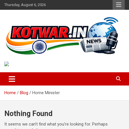
Skip
Thursday, August 6, 2026
to
content
Voice of Rural India
kotwar.in
Home
Blog
Home Minister
Nothing Found
It seems we can’t find what you’re looking for. Perhaps