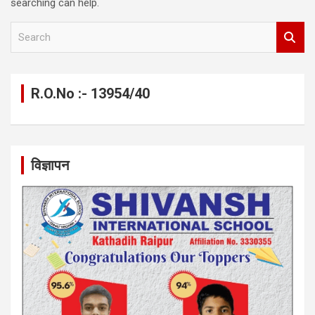
searching can help.
S
e
a
r
c
R.O.No :- 13954/40
h
विज्ञापन