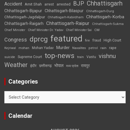
Chhattisgarh
BJP
Accident
Amit Shah
arrested
arrest
Chhattisgarh-Bijapur
Chhattisgarh-Bilaspur
Chhattisgarh-Durg
Chhattisgarh-Korba
Chhattisgarh-Jagdalpur
Chhattisgarh-Kabirdham
Chhattisgarh-Raipur
Chhattisgarh-Raigarh
Chhattisgarh-Sukma
CM
Chief Minister
Chief Minister Dr. Yadav
Chief Minister Sai
featured
dprcg
Congress
High Court
fire
fraud
Murder
rape
Mohan Yadav
Naxalites
rain
Kejriwal
mohan
petrol
top-news
vishnu
Supreme Court
Vastu
suicide
train
Weather
भोपाल
रायपुर
इंदौर
छत्तीसगढ़
मध्य प्रदेश
Categories
Categories
Calendar