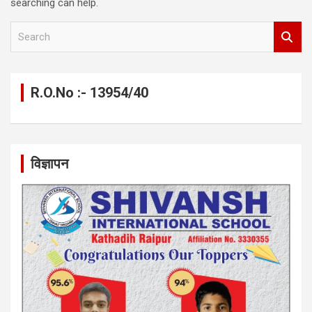
searching can help.
S
e
a
r
c
R.O.No :- 13954/40
h
विज्ञापन