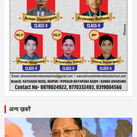
अन्य ख़बरें