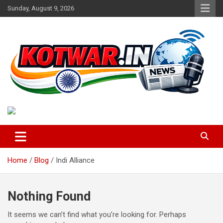
Skip
Sunday, August 9, 2026
to
content
Voice of Rural India
kotwar.in
Home
Blog
Indi Alliance
Nothing Found
It seems we can’t find what you’re looking for. Perhaps