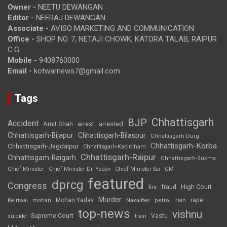
Owner -
NEETU DEWANGAN
Editor -
NEERAJ DEWANGAN
Associate -
AVISO MARKETING AND COMMUNICATION
Office -
SHOP NO. 7, NETAJI CHOWK, KATORA TALAB, RAIPUR
C.G.
Mobile -
9408760000
Email -
kotwarnews7@gmail.com
Tags
Chhattisgarh
BJP
Accident
Amit Shah
arrested
arrest
Chhattisgarh-Bijapur
Chhattisgarh-Bilaspur
Chhattisgarh-Durg
Chhattisgarh-Korba
Chhattisgarh-Jagdalpur
Chhattisgarh-Kabirdham
Chhattisgarh-Raipur
Chhattisgarh-Raigarh
Chhattisgarh-Sukma
CM
Chief Minister
Chief Minister Dr. Yadav
Chief Minister Sai
featured
dprcg
Congress
High Court
fire
fraud
Murder
rape
Mohan Yadav
Naxalites
rain
Kejriwal
mohan
petrol
top-news
vishnu
Supreme Court
Vastu
suicide
train