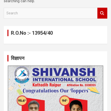
searching can help.
S
e
a
r
c
R.O.No :- 13954/40
h
विज्ञापन