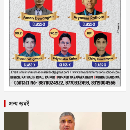
अन्य ख़बरें