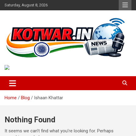
Skip
Saturday, August 8, 2026
to
content
Voice of Rural India
kotwar.in
Home
Blog
Ishaan Khattar
Nothing Found
It seems we can’t find what you’re looking for. Perhaps