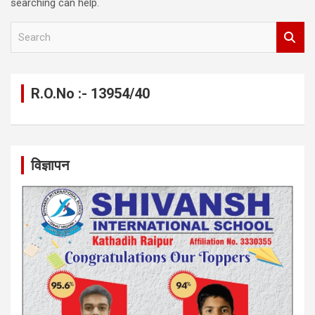
searching can help.
S
e
a
r
c
R.O.No :- 13954/40
h
विज्ञापन