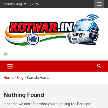
Skip
Monday, August 10, 2026
to
content
Voice of Rural India
kotwar.in
Home
Blog
Kamala Harris
Nothing Found
It seems we can’t find what you’re looking for. Perhaps