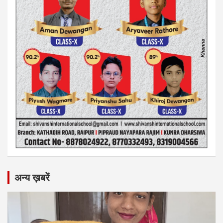
अन्य ख़बरें