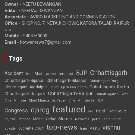
Owner -
NEETU DEWANGAN
Editor -
NEERAJ DEWANGAN
Associate -
AVISO MARKETING AND COMMUNICATION
Office -
SHOP NO. 7, NETAJI CHOWK, KATORA TALAB, RAIPUR
C.G.
Mobile -
9408760000
Email -
kotwarnews7@gmail.com
Tags
Chhattisgarh
BJP
Accident
Amit Shah
arrested
arrest
Chhattisgarh-Bijapur
Chhattisgarh-Bilaspur
Chhattisgarh-Durg
Chhattisgarh-Korba
Chhattisgarh-Jagdalpur
Chhattisgarh-Kabirdham
Chhattisgarh-Raipur
Chhattisgarh-Raigarh
Chhattisgarh-Sukma
CM
Chief Minister
Chief Minister Dr. Yadav
Chief Minister Sai
featured
dprcg
Congress
High Court
fire
fraud
Murder
rape
Mohan Yadav
Naxalites
rain
Kejriwal
mohan
petrol
top-news
vishnu
Supreme Court
Vastu
suicide
train