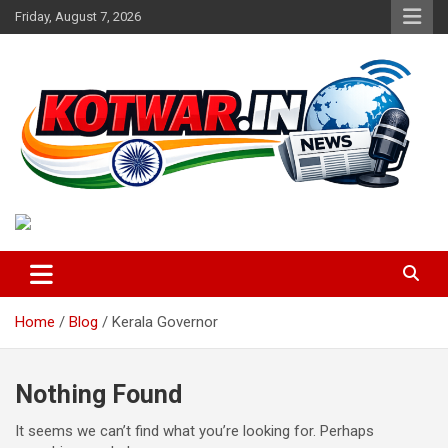
Skip
Friday, August 7, 2026
to
content
Voice of Rural India
kotwar.in
Home
Blog
Kerala Governor
Nothing Found
It seems we can’t find what you’re looking for. Perhaps