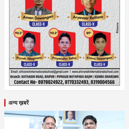
अन्य ख़बरें