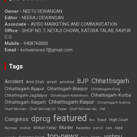
Owner -
NEETU DEWANGAN
Editor -
NEERAJ DEWANGAN
Associate -
AVISO MARKETING AND COMMUNICATION
Office -
SHOP NO. 7, NETAJI CHOWK, KATORA TALAB, RAIPUR
C.G.
Mobile -
9408760000
Email -
kotwarnews7@gmail.com
Tags
Chhattisgarh
BJP
Accident
Amit Shah
arrested
arrest
Chhattisgarh-Bijapur
Chhattisgarh-Bilaspur
Chhattisgarh-Durg
Chhattisgarh-Korba
Chhattisgarh-Jagdalpur
Chhattisgarh-Kabirdham
Chhattisgarh-Raipur
Chhattisgarh-Raigarh
Chhattisgarh-Sukma
CM
Chief Minister
Chief Minister Dr. Yadav
Chief Minister Sai
featured
dprcg
Congress
High Court
fire
fraud
Murder
rape
Mohan Yadav
Naxalites
rain
Kejriwal
mohan
petrol
top-news
vishnu