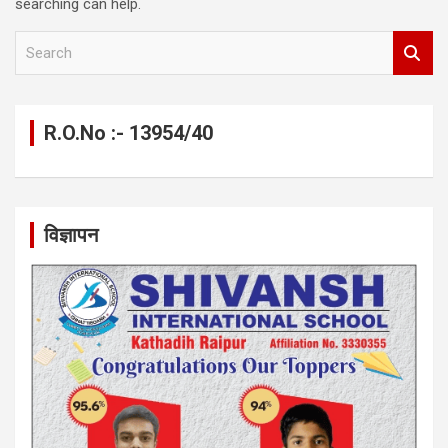
searching can help.
S
e
a
r
c
R.O.No :- 13954/40
h
विज्ञापन