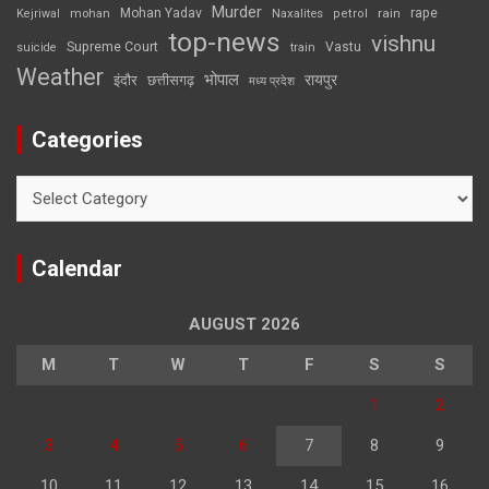
Murder
rape
Mohan Yadav
Naxalites
rain
Kejriwal
mohan
petrol
top-news
vishnu
Supreme Court
Vastu
suicide
train
Weather
भोपाल
रायपुर
इंदौर
छत्तीसगढ़
मध्य प्रदेश
Categories
Categories
Calendar
AUGUST 2026
M
T
W
T
F
S
S
1
2
3
4
5
6
7
8
9
10
11
12
13
14
15
16