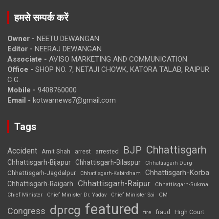
हमसे सम्पर्क करें
Owner -
NEETU DEWANGAN
Editor -
NEERAJ DEWANGAN
Associate -
AVISO MARKETING AND COMMUNICATION
Office -
SHOP NO. 7, NETAJI CHOWK, KATORA TALAB, RAIPUR
C.G.
Mobile -
9408760000
Email -
kotwarnews7@gmail.com
Tags
Chhattisgarh
BJP
Accident
Amit Shah
arrested
arrest
Chhattisgarh-Bijapur
Chhattisgarh-Bilaspur
Chhattisgarh-Durg
Chhattisgarh-Korba
Chhattisgarh-Jagdalpur
Chhattisgarh-Kabirdham
Chhattisgarh-Raipur
Chhattisgarh-Raigarh
Chhattisgarh-Sukma
CM
Chief Minister
Chief Minister Dr. Yadav
Chief Minister Sai
featured
dprcg
Congress
High Court
fire
fraud