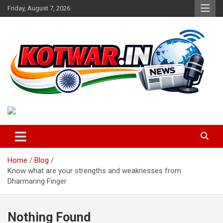
Skip
Friday, August 7, 2026
to
content
Voice of Rural India
kotwar.in
Home
Blog
Know what are your strengths and weaknesses from
Dharmaring Finger
Nothing Found