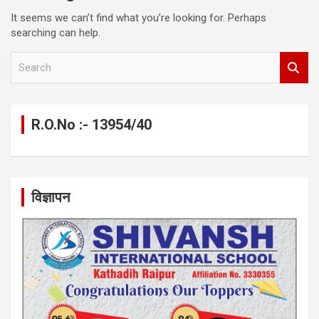
It seems we can’t find what you’re looking for. Perhaps
searching can help.
S
e
a
r
c
R.O.No :- 13954/40
h
विज्ञापन