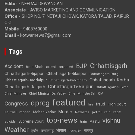
Editor -
NEERAJ DEWANGAN
Associate -
AVISO MARKETING AND COMMUNICATION
Office -
SHOP NO. 7, NETAJI CHOWK, KATORA TALAB, RAIPUR
C.G.
Mobile -
9408760000
Email -
kotwarnews7@gmail.com
Tags
Chhattisgarh
BJP
Accident
Amit Shah
arrested
arrest
Chhattisgarh-Bijapur
Chhattisgarh-Bilaspur
Chhattisgarh-Durg
Chhattisgarh-Korba
Chhattisgarh-Jagdalpur
Chhattisgarh-Kabirdham
Chhattisgarh-Raipur
Chhattisgarh-Raigarh
Chhattisgarh-Sukma
CM
Chief Minister
Chief Minister Dr. Yadav
Chief Minister Sai
featured
dprcg
Congress
High Court
fire
fraud
Murder
rape
Mohan Yadav
Naxalites
rain
Kejriwal
mohan
petrol
top-news
vishnu
Supreme Court
Vastu
suicide
train
Weather
भोपाल
रायपुर
इंदौर
छत्तीसगढ़
मध्य प्रदेश