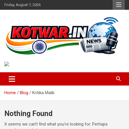
Skip
Friday, August 7, 2026
to
content
Voice of Rural India
kotwar.in
Home
Blog
Kritika Malik
Nothing Found
It seems we can’t find what you’re looking for. Perhaps