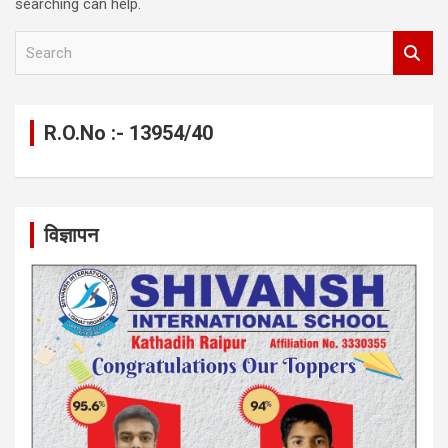
searching can help.
S
e
a
r
c
R.O.No :- 13954/40
h
विज्ञापन