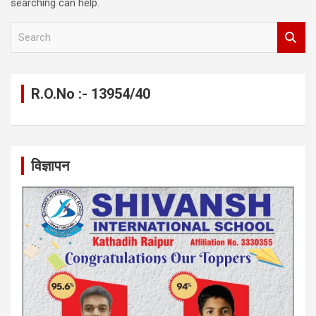
searching can help.
S
e
a
r
c
R.O.No :- 13954/40
h
विज्ञापन