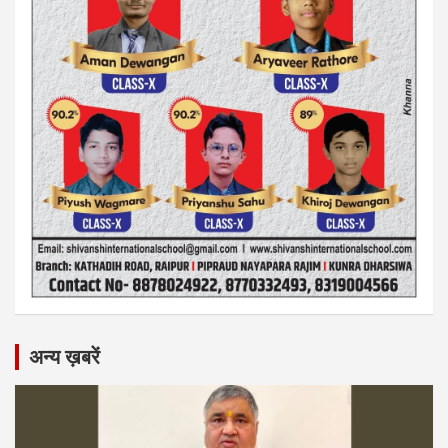
अन्य ख़बरें