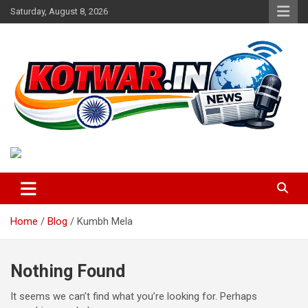
Skip
Saturday, August 8, 2026
to
content
Voice of Rural India
kotwar.in
Home
Blog
Kumbh Mela
Nothing Found
It seems we can’t find what you’re looking for. Perhaps