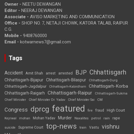
Owner -
NEETU DEWANGAN
Editor -
NEERAJ DEWANGAN
Associate -
AVISO MARKETING AND COMMUNICATION
Office -
SHOP NO. 7, NETAJI CHOWK, KATORA TALAB, RAIPUR
C.G.
Mobile -
9408760000
Email -
kotwarnews7@gmail.com
Tags
Chhattisgarh
BJP
Accident
Amit Shah
arrested
arrest
Chhattisgarh-Bijapur
Chhattisgarh-Bilaspur
Chhattisgarh-Durg
Chhattisgarh-Korba
Chhattisgarh-Jagdalpur
Chhattisgarh-Kabirdham
Chhattisgarh-Raipur
Chhattisgarh-Raigarh
Chhattisgarh-Sukma
CM
Chief Minister
Chief Minister Dr. Yadav
Chief Minister Sai
featured
dprcg
Congress
High Court
fire
fraud
Murder
rape
Mohan Yadav
Naxalites
rain
Kejriwal
mohan
petrol
top-news
vishnu
Supreme Court
Vastu
suicide
train