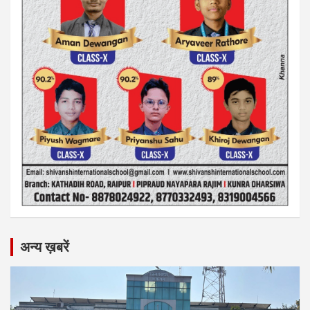
अन्य ख़बरें