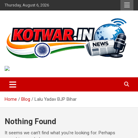
Skip
Thursday, August 6, 2026
to
content
Voice of Rural India
kotwar.in
Home
Blog
Lalu Yadav BJP Bihar
Nothing Found
It seems we can’t find what you’re looking for. Perhaps