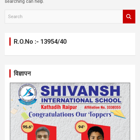
searching can help.
S
e
a
r
c
R.O.No :- 13954/40
h
विज्ञापन