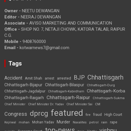
Owner -
NEETU DEWANGAN
Editor -
NEERAJ DEWANGAN
Associate -
AVISO MARKETING AND COMMUNICATION
Office -
SHOP NO. 7, NETAJI CHOWK, KATORA TALAB, RAIPUR
C.G.
Mobile -
9408760000
Email -
kotwarnews7@gmail.com
Tags
Chhattisgarh
BJP
Accident
Amit Shah
arrested
arrest
Chhattisgarh-Bijapur
Chhattisgarh-Bilaspur
Chhattisgarh-Durg
Chhattisgarh-Korba
Chhattisgarh-Jagdalpur
Chhattisgarh-Kabirdham
Chhattisgarh-Raipur
Chhattisgarh-Raigarh
Chhattisgarh-Sukma
CM
Chief Minister
Chief Minister Dr. Yadav
Chief Minister Sai
featured
dprcg
Congress
High Court
fire
fraud
Murder
rape
Mohan Yadav
Naxalites
rain
Kejriwal
mohan
petrol
top-news
vishnu