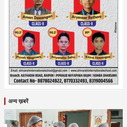
अन्य ख़बरें