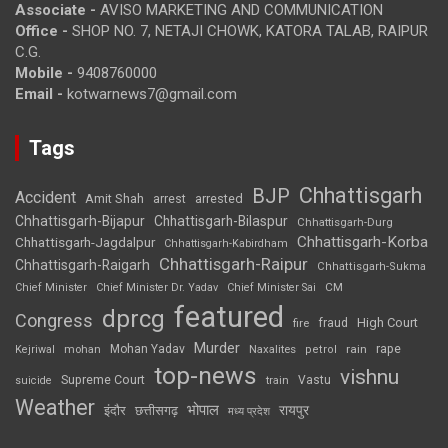
Associate -
AVISO MARKETING AND COMMUNICATION
Office -
SHOP NO. 7, NETAJI CHOWK, KATORA TALAB, RAIPUR
C.G.
Mobile -
9408760000
Email -
kotwarnews7@gmail.com
Tags
Chhattisgarh
BJP
Accident
Amit Shah
arrested
arrest
Chhattisgarh-Bijapur
Chhattisgarh-Bilaspur
Chhattisgarh-Durg
Chhattisgarh-Korba
Chhattisgarh-Jagdalpur
Chhattisgarh-Kabirdham
Chhattisgarh-Raipur
Chhattisgarh-Raigarh
Chhattisgarh-Sukma
CM
Chief Minister
Chief Minister Dr. Yadav
Chief Minister Sai
featured
dprcg
Congress
High Court
fire
fraud
Murder
rape
Mohan Yadav
Naxalites
rain
Kejriwal
mohan
petrol
top-news
vishnu
Supreme Court
Vastu
suicide
train
Weather
भोपाल
रायपुर
इंदौर
छत्तीसगढ़
मध्य प्रदेश