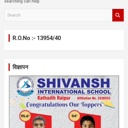
searching can help.
S
e
a
r
c
R.O.No :- 13954/40
h
विज्ञापन