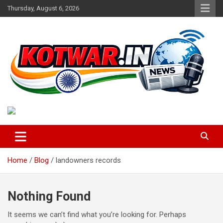
Skip
Thursday, August 6, 2026
to
content
Voice of Rural India
kotwar.in
Home
Blog
landowners records
Nothing Found
It seems we can’t find what you’re looking for. Perhaps