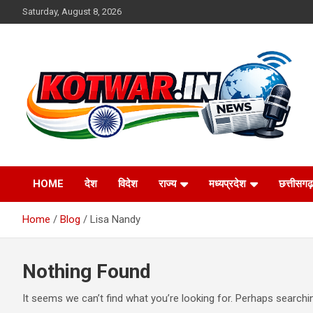
Skip
Saturday, August 8, 2026
to
content
Voice of Rural India
kotwar.in
HOME
देश
विदेश
राज्य
मध्यप्रदेश
छत्तीसगढ़
Home
Blog
Lisa Nandy
Nothing Found
It seems we can’t find what you’re looking for. Perhaps searchi