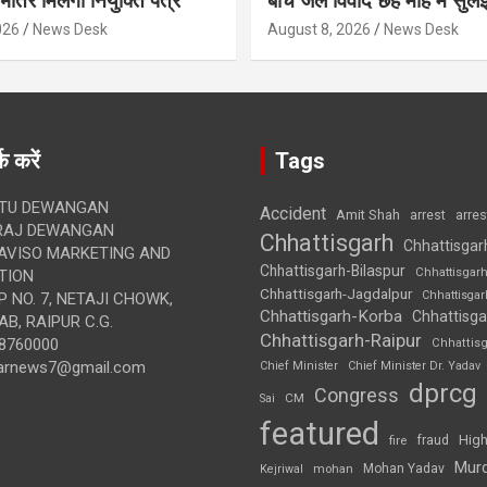
ीतर मिलेगा नियुक्ति पत्र
बीच जल विवाद छह माह में सुलझ
026
News Desk
August 8, 2026
News Desk
क करें
Tags
TU DEWANGAN
Accident
Amit Shah
arre
arrest
RAJ DEWANGAN
Chhattisgarh
Chhattisgar
AVISO MARKETING AND
Chhattisgarh-Bilaspur
Chhattisgar
TION
Chhattisgarh-Jagdalpur
Chhattisga
 NO. 7, NETAJI CHOWK,
Chhattisgarh-Korba
Chhattisga
B, RAIPUR C.G.
Chhattisgarh-Raipur
8760000
Chhattis
arnews7@gmail.com
Chief Minister
Chief Minister Dr. Yadav
dprcg
Congress
CM
Sai
featured
High
fire
fraud
Mur
Mohan Yadav
Kejriwal
mohan