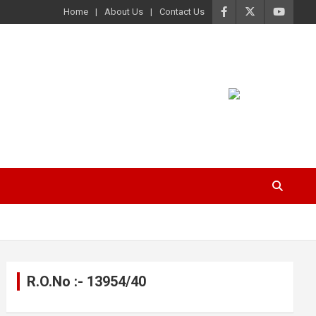
Home
About Us
Contact Us
R.O.No :- 13954/40