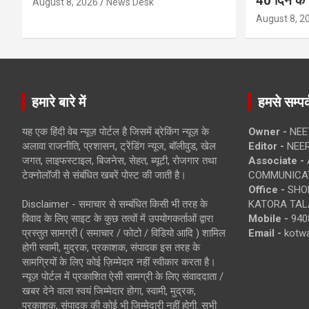
40 दिन के भ
August 8, 2026
News Desk
August 8, 2
हमारे बारे में
हमसे सम्पर्
यह एक हिंदी वेब न्यूज़ पोर्टल है जिसमें ब्रेकिंग न्यूज़ के
Owner -
NEE
अलावा राजनीति, प्रशासन, ट्रेंडिंग न्यूज, बॉलीवुड, खेल
Editor -
NEE
जगत, लाइफस्टाइल, बिजनेस, सेहत, ब्यूटी, रोजगार तथा
Associate -
टेक्नोलॉजी से संबंधित खबरें पोस्ट की जाती है।
COMMUNICA
Office -
SHOP
Disclaimer - समाचार से सम्बंधित किसी भी तरह के
KATORA TALA
विवाद के लिए साइट के कुछ तत्वों में उपयोगकर्ताओं द्वारा
Mobile -
940
प्रस्तुत सामग्री ( समाचार / फोटो / विडियो आदि ) शामिल
Email -
kotw
होगी स्वामी, मुद्रक, प्रकाशक, संपादक इस तरह के
सामग्रियों के लिए कोई ज़िम्मेदार नहीं स्वीकार करता है।
न्यूज़ पोर्टल में प्रकाशित ऐसी सामग्री के लिए संवाददाता /
खबर देने वाला स्वयं जिम्मेदार होगा, स्वामी, मुद्रक,
प्रकाशक, संपादक की कोई भी जिम्मेदारी नहीं होगी. सभी