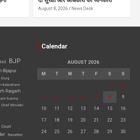
ेगा
दी सुरक्षा और अधिकारों की जानकारी
August 8, 2026
News Desk
Calendar
BJP
sted
AUGUST 2026
h-Bijapur
M
T
W
T
F
S
S
h-Durg
1
2
rh-Kabirdham
rh-Raigarh
3
4
5
6
7
8
9
garh-Sukma
Chief Minister
10
11
12
13
14
15
16
17
18
19
20
21
22
23
 Court
24
25
26
27
28
29
30
der
Naxalites