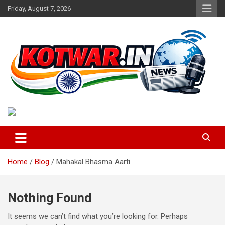
Skip
Friday, August 7, 2026
to
content
Voice of Rural India
kotwar.in
Home
Blog
Mahakal Bhasma Aarti
Nothing Found
It seems we can’t find what you’re looking for. Perhaps