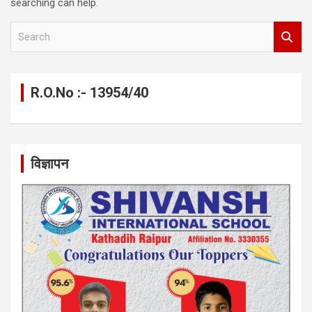
searching can help.
S
e
a
r
c
R.O.No :- 13954/40
h
विज्ञापन