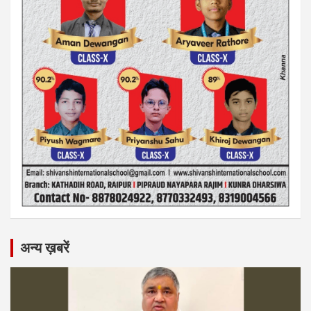
अन्य ख़बरें