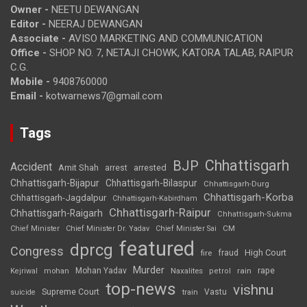
Owner -
NEETU DEWANGAN
Editor -
NEERAJ DEWANGAN
Associate -
AVISO MARKETING AND COMMUNICATION
Office -
SHOP NO. 7, NETAJI CHOWK, KATORA TALAB, RAIPUR
C.G.
Mobile -
9408760000
Email -
kotwarnews7@gmail.com
Tags
Chhattisgarh
BJP
Accident
Amit Shah
arrested
arrest
Chhattisgarh-Bijapur
Chhattisgarh-Bilaspur
Chhattisgarh-Durg
Chhattisgarh-Korba
Chhattisgarh-Jagdalpur
Chhattisgarh-Kabirdham
Chhattisgarh-Raipur
Chhattisgarh-Raigarh
Chhattisgarh-Sukma
CM
Chief Minister
Chief Minister Dr. Yadav
Chief Minister Sai
featured
dprcg
Congress
High Court
fire
fraud
Murder
rape
Mohan Yadav
Naxalites
rain
Kejriwal
mohan
petrol
top-news
vishnu
Supreme Court
Vastu
suicide
train