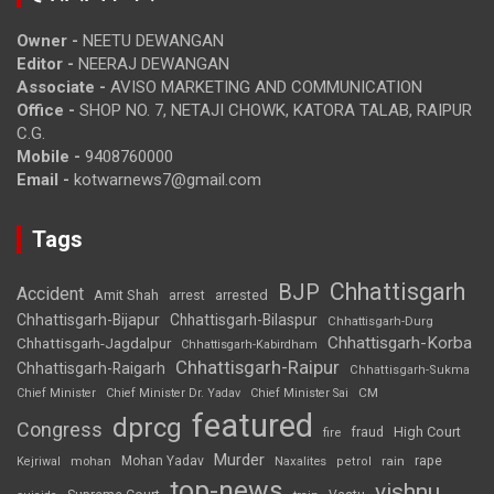
Owner -
NEETU DEWANGAN
Editor -
NEERAJ DEWANGAN
Associate -
AVISO MARKETING AND COMMUNICATION
Office -
SHOP NO. 7, NETAJI CHOWK, KATORA TALAB, RAIPUR
C.G.
Mobile -
9408760000
Email -
kotwarnews7@gmail.com
Tags
Chhattisgarh
BJP
Accident
Amit Shah
arrested
arrest
Chhattisgarh-Bijapur
Chhattisgarh-Bilaspur
Chhattisgarh-Durg
Chhattisgarh-Korba
Chhattisgarh-Jagdalpur
Chhattisgarh-Kabirdham
Chhattisgarh-Raipur
Chhattisgarh-Raigarh
Chhattisgarh-Sukma
CM
Chief Minister
Chief Minister Dr. Yadav
Chief Minister Sai
featured
dprcg
Congress
High Court
fire
fraud
Murder
rape
Mohan Yadav
Naxalites
rain
Kejriwal
mohan
petrol
top-news
vishnu