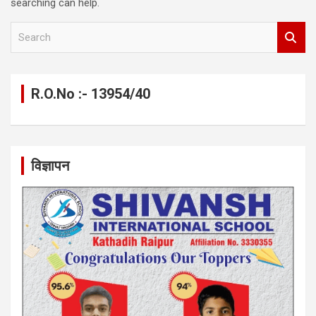
searching can help.
S
e
a
r
c
R.O.No :- 13954/40
h
विज्ञापन