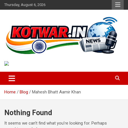
Skip
Thursday, August 6, 2026
to
content
Voice of Rural India
kotwar.in
Home
Blog
Mahesh Bhatt Aamir Khan
Nothing Found
It seems we can’t find what you’re looking for. Perhaps