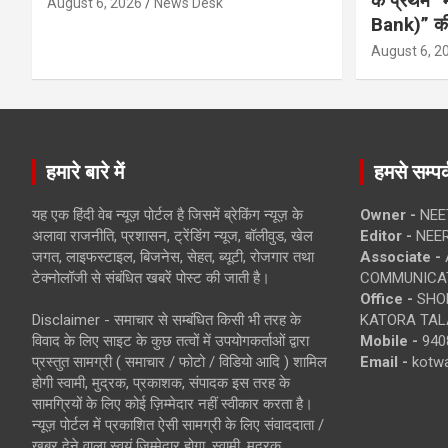
के प्रथम “
August 6, 2026
News Desk
Bank)” की
August 6, 2
हमारे बारे में
हमसे सम्पर्
यह एक हिंदी वेब न्यूज़ पोर्टल है जिसमें ब्रेकिंग न्यूज़ के
Owner -
NEE
अलावा राजनीति, प्रशासन, ट्रेंडिंग न्यूज, बॉलीवुड, खेल
Editor -
NEE
जगत, लाइफस्टाइल, बिजनेस, सेहत, ब्यूटी, रोजगार तथा
Associate -
टेक्नोलॉजी से संबंधित खबरें पोस्ट की जाती है।
COMMUNICA
Office -
SHOP
Disclaimer - समाचार से सम्बंधित किसी भी तरह के
KATORA TALA
विवाद के लिए साइट के कुछ तत्वों में उपयोगकर्ताओं द्वारा
Mobile -
940
प्रस्तुत सामग्री ( समाचार / फोटो / विडियो आदि ) शामिल
Email -
kotw
होगी स्वामी, मुद्रक, प्रकाशक, संपादक इस तरह के
सामग्रियों के लिए कोई ज़िम्मेदार नहीं स्वीकार करता है।
न्यूज़ पोर्टल में प्रकाशित ऐसी सामग्री के लिए संवाददाता /
खबर देने वाला स्वयं जिम्मेदार होगा, स्वामी, मुद्रक,