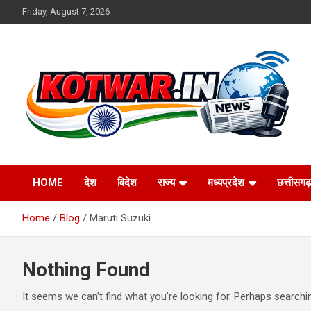
Skip
Friday, August 7, 2026
to
content
Voice of Rural India
kotwar.in
HOME
देश
विदेश
राज्य
मध्यप्रदेश
छत्तीसगढ़
Home
Blog
Maruti Suzuki
Nothing Found
It seems we can’t find what you’re looking for. Perhaps searchi