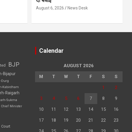
दी बधाई
August 6, 2026
News Desk
Calendar
BJP
sted
AUGUST 2026
h-Bijapur
M
T
W
T
F
S
S
h-Durg
1
2
rh-Kabirdham
rh-Raigarh
3
4
5
6
7
8
9
garh-Sukma
Chief Minister
10
11
12
13
14
15
16
17
18
19
20
21
22
23
 Court
24
25
26
27
28
29
30