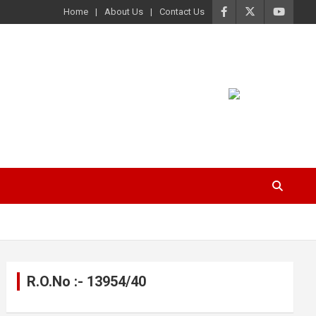
Home
About Us
Contact Us
R.O.No :- 13954/40