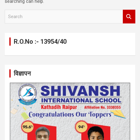
searching can help.
S
e
a
r
c
R.O.No :- 13954/40
h
विज्ञापन