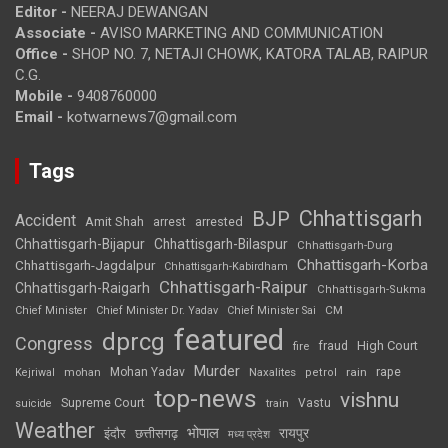
Editor -
NEERAJ DEWANGAN
Associate -
AVISO MARKETING AND COMMUNICATION
Office -
SHOP NO. 7, NETAJI CHOWK, KATORA TALAB, RAIPUR
C.G.
Mobile -
9408760000
Email -
kotwarnews7@gmail.com
Tags
Chhattisgarh
BJP
Accident
Amit Shah
arrested
arrest
Chhattisgarh-Bijapur
Chhattisgarh-Bilaspur
Chhattisgarh-Durg
Chhattisgarh-Korba
Chhattisgarh-Jagdalpur
Chhattisgarh-Kabirdham
Chhattisgarh-Raipur
Chhattisgarh-Raigarh
Chhattisgarh-Sukma
CM
Chief Minister
Chief Minister Dr. Yadav
Chief Minister Sai
featured
dprcg
Congress
High Court
fire
fraud
Murder
rape
Mohan Yadav
Naxalites
rain
Kejriwal
mohan
petrol
top-news
vishnu
Supreme Court
Vastu
suicide
train
Weather
भोपाल
रायपुर
इंदौर
छत्तीसगढ़
मध्य प्रदेश