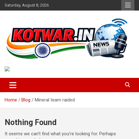
Skip
Saturday, August 8, 2026
to
content
Voice of Rural India
kotwar.in
Home
Blog
Mineral team raided
Nothing Found
It seems we can’t find what you’re looking for. Perhaps