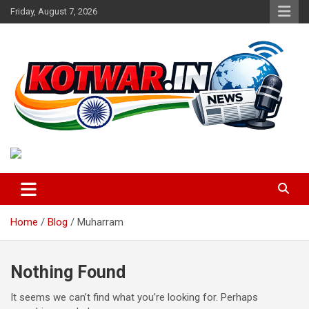
Skip
Friday, August 7, 2026
to
content
Voice of Rural India
kotwar.in
Home
Blog
Muharram
Nothing Found
It seems we can’t find what you’re looking for. Perhaps