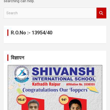
searching can help.
S
e
a
r
c
R.O.No :- 13954/40
h
विज्ञापन