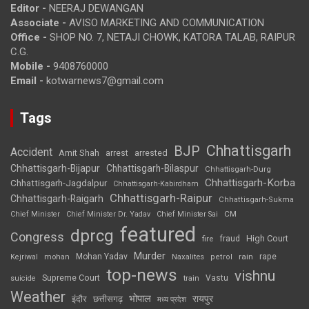
Editor -
NEERAJ DEWANGAN
Associate -
AVISO MARKETING AND COMMUNICATION
Office -
SHOP NO. 7, NETAJI CHOWK, KATORA TALAB, RAIPUR
C.G.
Mobile -
9408760000
Email -
kotwarnews7@gmail.com
Tags
Chhattisgarh
BJP
Accident
Amit Shah
arrested
arrest
Chhattisgarh-Bijapur
Chhattisgarh-Bilaspur
Chhattisgarh-Durg
Chhattisgarh-Korba
Chhattisgarh-Jagdalpur
Chhattisgarh-Kabirdham
Chhattisgarh-Raipur
Chhattisgarh-Raigarh
Chhattisgarh-Sukma
CM
Chief Minister
Chief Minister Dr. Yadav
Chief Minister Sai
featured
dprcg
Congress
High Court
fire
fraud
Murder
rape
Mohan Yadav
Naxalites
rain
Kejriwal
mohan
petrol
top-news
vishnu
Supreme Court
Vastu
suicide
train
Weather
भोपाल
रायपुर
इंदौर
छत्तीसगढ़
मध्य प्रदेश