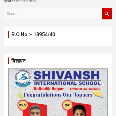
searching can help.
S
e
a
r
c
R.O.No :- 13954/40
h
विज्ञापन