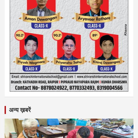
अन्य ख़बरें