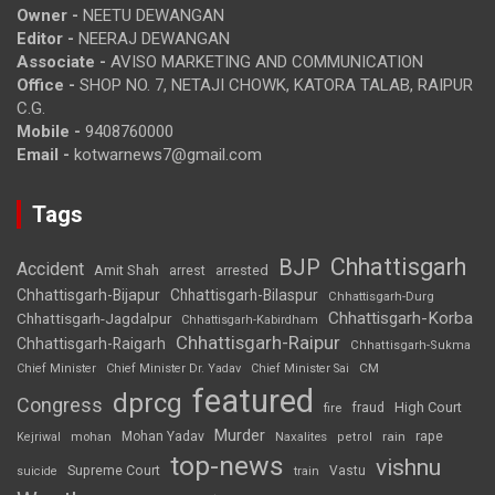
Owner -
NEETU DEWANGAN
Editor -
NEERAJ DEWANGAN
Associate -
AVISO MARKETING AND COMMUNICATION
Office -
SHOP NO. 7, NETAJI CHOWK, KATORA TALAB, RAIPUR
C.G.
Mobile -
9408760000
Email -
kotwarnews7@gmail.com
Tags
Chhattisgarh
BJP
Accident
Amit Shah
arrested
arrest
Chhattisgarh-Bijapur
Chhattisgarh-Bilaspur
Chhattisgarh-Durg
Chhattisgarh-Korba
Chhattisgarh-Jagdalpur
Chhattisgarh-Kabirdham
Chhattisgarh-Raipur
Chhattisgarh-Raigarh
Chhattisgarh-Sukma
CM
Chief Minister
Chief Minister Dr. Yadav
Chief Minister Sai
featured
dprcg
Congress
High Court
fire
fraud
Murder
rape
Mohan Yadav
Naxalites
rain
Kejriwal
mohan
petrol
top-news
vishnu
Supreme Court
Vastu
suicide
train