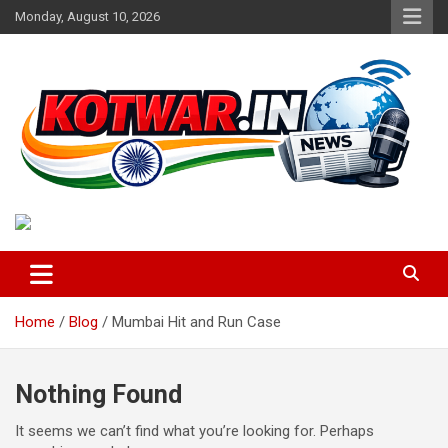
Skip
Monday, August 10, 2026
to
content
Voice of Rural India
kotwar.in
Home
Blog
Mumbai Hit and Run Case
Nothing Found
It seems we can’t find what you’re looking for. Perhaps