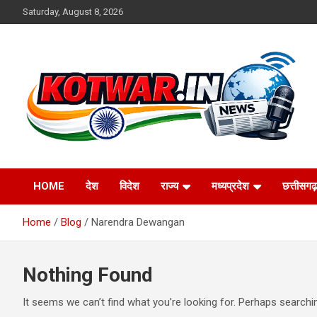
Skip
Saturday, August 8, 2026
to
content
Voice of Rural India
kotwar.in
HOME
देश
विदेश
राज्य
मध्यप्रदेश
छत्तीसगढ़
Home
Blog
Narendra Dewangan
Nothing Found
It seems we can’t find what you’re looking for. Perhaps searchi