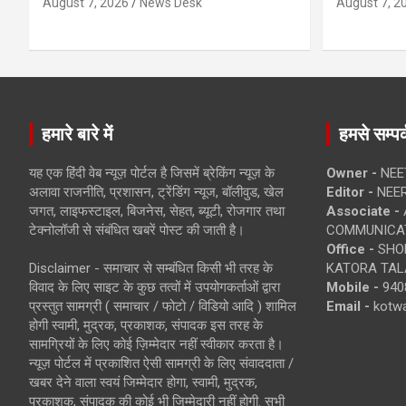
August 7, 2026
News Desk
August 7, 2
हमारे बारे में
हमसे सम्पर्
यह एक हिंदी वेब न्यूज़ पोर्टल है जिसमें ब्रेकिंग न्यूज़ के
Owner -
NEE
अलावा राजनीति, प्रशासन, ट्रेंडिंग न्यूज, बॉलीवुड, खेल
Editor -
NEE
जगत, लाइफस्टाइल, बिजनेस, सेहत, ब्यूटी, रोजगार तथा
Associate -
टेक्नोलॉजी से संबंधित खबरें पोस्ट की जाती है।
COMMUNICA
Office -
SHOP
Disclaimer - समाचार से सम्बंधित किसी भी तरह के
KATORA TALA
विवाद के लिए साइट के कुछ तत्वों में उपयोगकर्ताओं द्वारा
Mobile -
940
प्रस्तुत सामग्री ( समाचार / फोटो / विडियो आदि ) शामिल
Email -
kotw
होगी स्वामी, मुद्रक, प्रकाशक, संपादक इस तरह के
सामग्रियों के लिए कोई ज़िम्मेदार नहीं स्वीकार करता है।
न्यूज़ पोर्टल में प्रकाशित ऐसी सामग्री के लिए संवाददाता /
खबर देने वाला स्वयं जिम्मेदार होगा, स्वामी, मुद्रक,
प्रकाशक, संपादक की कोई भी जिम्मेदारी नहीं होगी. सभी