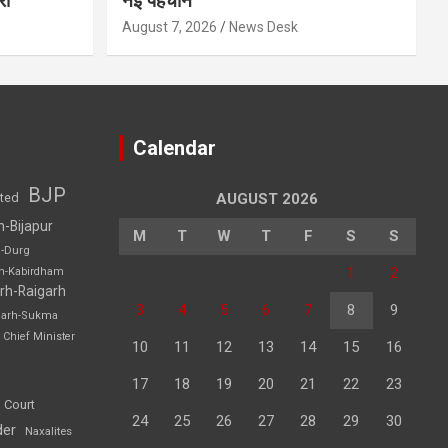
री
नई पहचान
August 7, 2026
News Desk
Calendar
BJP
sted
AUGUST 2026
h-Bijapur
M
T
W
T
F
S
S
h-Durg
1
2
rh-Kabirdham
rh-Raigarh
3
4
5
6
7
8
9
garh-Sukma
Chief Minister
10
11
12
13
14
15
16
17
18
19
20
21
22
23
 Court
24
25
26
27
28
29
30
der
Naxalites