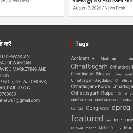
शामिल हुए वित्त मंत्री ओपी चौध
026
News Desk
August 7, 2026
News Desk
क करें
Tags
TU DEWANGAN
Accident
Amit Shah
arre
arrest
RAJ DEWANGAN
Chhattisgarh
Chhattisgar
AVISO MARKETING AND
Chhattisgarh-Bilaspur
Chhattisgar
TION
Chhattisgarh-Jagdalpur
Chhattisga
 NO. 7, NETAJI CHOWK,
Chhattisgarh-Korba
Chhattisga
B, RAIPUR C.G.
Chhattisgarh-Raipur
8760000
Chhattis
arnews7@gmail.com
Chief Minister
Chief Minister Dr. Yadav
dprcg
Congress
CM
Sai
featured
High
fire
fraud
Mur
Mohan Yadav
Kejriwal
mohan