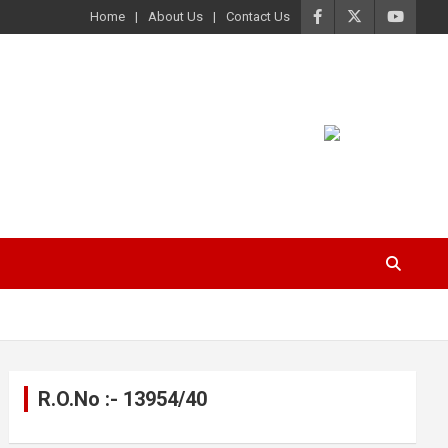
Home
About Us
Contact Us
R.O.No :- 13954/40