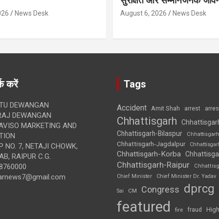
सुरक्षित और सम्मानजनक जीव
026
News Desk
August 6, 2026
News Desk
क करें
Tags
TU DEWANGAN
Accident
Amit Shah
arre
arrest
RAJ DEWANGAN
Chhattisgarh
Chhattisgar
AVISO MARKETING AND
Chhattisgarh-Bilaspur
Chhattisgar
TION
Chhattisgarh-Jagdalpur
Chhattisga
 NO. 7, NETAJI CHOWK,
Chhattisgarh-Korba
Chhattisga
B, RAIPUR C.G.
Chhattisgarh-Raipur
8760000
Chhattis
arnews7@gmail.com
Chief Minister
Chief Minister Dr. Yadav
dprcg
Congress
CM
Sai
featured
High
fire
fraud