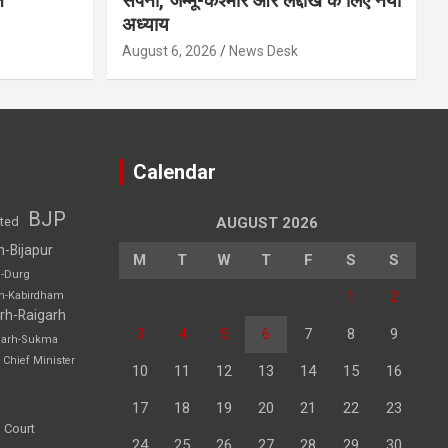
न
सपना, जम्मू-कश्मीर और लद्दाख के लिए नया
अध्याय
August 6, 2026
News Desk
Calendar
BJP
sted
AUGUST 2026
h-Bijapur
M
T
W
T
F
S
S
h-Durg
1
2
rh-Kabirdham
rh-Raigarh
3
4
5
6
7
8
9
garh-Sukma
Chief Minister
10
11
12
13
14
15
16
17
18
19
20
21
22
23
 Court
24
25
26
27
28
29
30