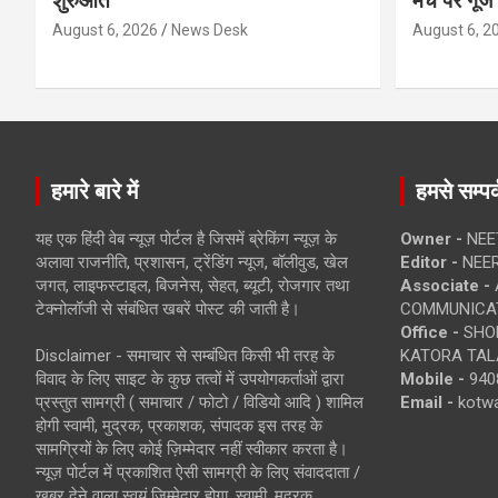
शुरुआत
मंच पर गूंज
August 6, 2026
News Desk
August 6, 2
हमारे बारे में
हमसे सम्पर्
यह एक हिंदी वेब न्यूज़ पोर्टल है जिसमें ब्रेकिंग न्यूज़ के
Owner -
NEE
अलावा राजनीति, प्रशासन, ट्रेंडिंग न्यूज, बॉलीवुड, खेल
Editor -
NEE
जगत, लाइफस्टाइल, बिजनेस, सेहत, ब्यूटी, रोजगार तथा
Associate -
टेक्नोलॉजी से संबंधित खबरें पोस्ट की जाती है।
COMMUNICA
Office -
SHOP
Disclaimer - समाचार से सम्बंधित किसी भी तरह के
KATORA TALA
विवाद के लिए साइट के कुछ तत्वों में उपयोगकर्ताओं द्वारा
Mobile -
940
प्रस्तुत सामग्री ( समाचार / फोटो / विडियो आदि ) शामिल
Email -
kotw
होगी स्वामी, मुद्रक, प्रकाशक, संपादक इस तरह के
सामग्रियों के लिए कोई ज़िम्मेदार नहीं स्वीकार करता है।
न्यूज़ पोर्टल में प्रकाशित ऐसी सामग्री के लिए संवाददाता /
खबर देने वाला स्वयं जिम्मेदार होगा, स्वामी, मुद्रक,