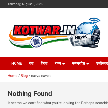
Skip
Thursday, August 6, 2026
to
content
Voice of Rural India
kotwar.in
HOME
देश
विदेश
राज्य
मध्यप्रदेश
छत्तीसगढ़
Home
Blog
navya navele
Nothing Found
It seems we can’t find what you’re looking for. Perhaps searchi