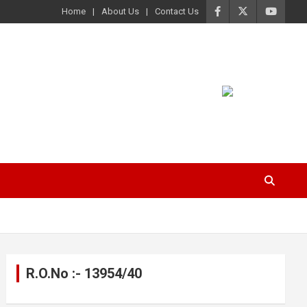
Home
About Us
Contact Us
R.O.No :- 13954/40