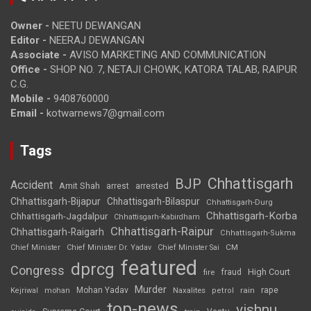
Owner -
NEETU DEWANGAN
Editor -
NEERAJ DEWANGAN
Associate -
AVISO MARKETING AND COMMUNICATION
Office -
SHOP NO. 7, NETAJI CHOWK, KATORA TALAB, RAIPUR
C.G.
Mobile -
9408760000
Email -
kotwarnews7@gmail.com
Tags
Chhattisgarh
BJP
Accident
Amit Shah
arrested
arrest
Chhattisgarh-Bijapur
Chhattisgarh-Bilaspur
Chhattisgarh-Durg
Chhattisgarh-Korba
Chhattisgarh-Jagdalpur
Chhattisgarh-Kabirdham
Chhattisgarh-Raipur
Chhattisgarh-Raigarh
Chhattisgarh-Sukma
CM
Chief Minister
Chief Minister Dr. Yadav
Chief Minister Sai
featured
dprcg
Congress
High Court
fire
fraud
Murder
rape
Mohan Yadav
Naxalites
rain
Kejriwal
mohan
petrol
top-news
vishnu