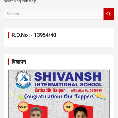
searching can help.
S
e
a
r
c
R.O.No :- 13954/40
h
विज्ञापन