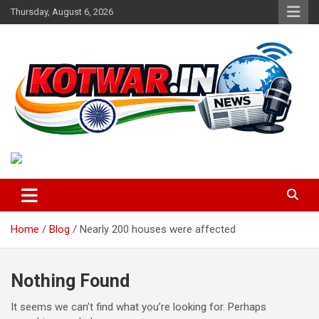
Skip
Thursday, August 6, 2026
to
content
Voice of Rural India
kotwar.in
Home
Blog
Nearly 200 houses were affected
Nothing Found
It seems we can’t find what you’re looking for. Perhaps