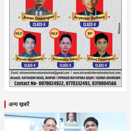
अन्य ख़बरें