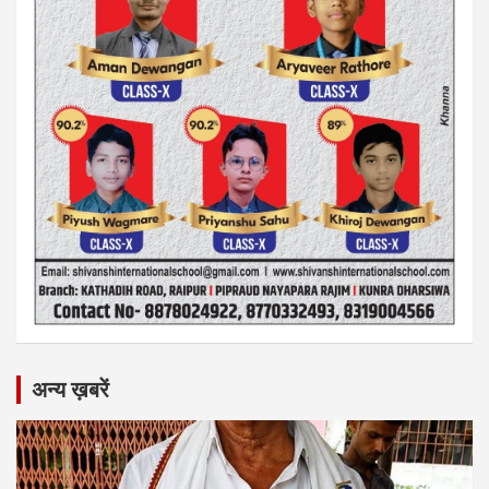
अन्य ख़बरें