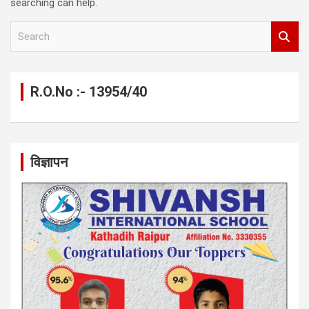
searching can help.
S
e
a
r
c
R.O.No :- 13954/40
h
विज्ञापन