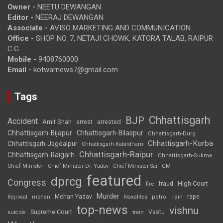
Owner -
NEETU DEWANGAN
Editor -
NEERAJ DEWANGAN
Associate -
AVISO MARKETING AND COMMUNICATION
Office -
SHOP NO. 7, NETAJI CHOWK, KATORA TALAB, RAIPUR
C.G.
Mobile -
9408760000
Email -
kotwarnews7@gmail.com
Tags
Chhattisgarh
BJP
Accident
Amit Shah
arrested
arrest
Chhattisgarh-Bijapur
Chhattisgarh-Bilaspur
Chhattisgarh-Durg
Chhattisgarh-Korba
Chhattisgarh-Jagdalpur
Chhattisgarh-Kabirdham
Chhattisgarh-Raipur
Chhattisgarh-Raigarh
Chhattisgarh-Sukma
CM
Chief Minister
Chief Minister Dr. Yadav
Chief Minister Sai
featured
dprcg
Congress
High Court
fire
fraud
Murder
rape
Mohan Yadav
Naxalites
rain
Kejriwal
mohan
petrol
top-news
vishnu
Supreme Court
Vastu
suicide
train