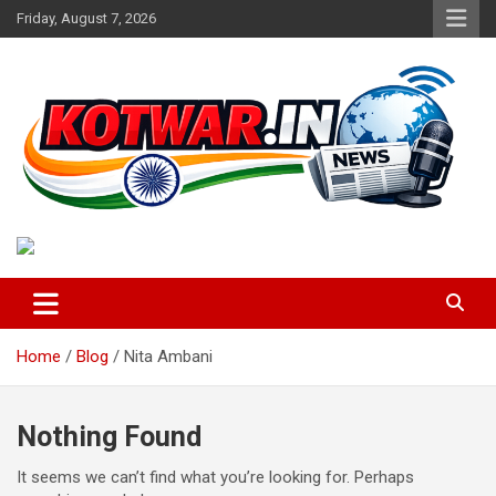
Skip
Friday, August 7, 2026
to
content
Voice of Rural India
kotwar.in
Home
Blog
Nita Ambani
Nothing Found
It seems we can’t find what you’re looking for. Perhaps