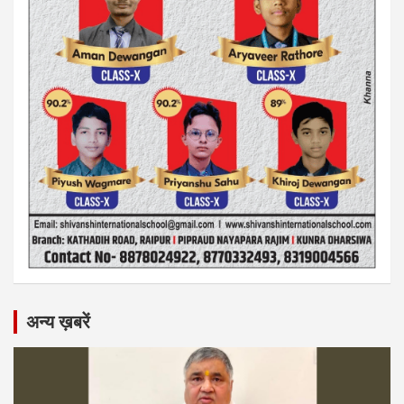
अन्य ख़बरें