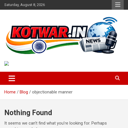
Skip
Saturday, August 8, 2026
to
content
Voice of Rural India
kotwar.in
Home
Blog
objectionable manner
Nothing Found
It seems we can’t find what you’re looking for. Perhaps