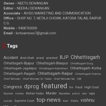
Owner -
NEETU DEWANGAN
Editor -
NEERAJ DEWANGAN
Associate -
AVISO MARKETING AND COMMUNICATION
Office -
SHOP NO. 7, NETAJI CHOWK, KATORA TALAB, RAIPUR
C.G.
Mobile -
9408760000
Email -
kotwarnews7@gmail.com
Tags
Chhattisgarh
BJP
Accident
Amit Shah
arrested
arrest
Chhattisgarh-Bijapur
Chhattisgarh-Bilaspur
Chhattisgarh-Durg
Chhattisgarh-Korba
Chhattisgarh-Jagdalpur
Chhattisgarh-Kabirdham
Chhattisgarh-Raipur
Chhattisgarh-Raigarh
Chhattisgarh-Sukma
CM
Chief Minister
Chief Minister Dr. Yadav
Chief Minister Sai
featured
dprcg
Congress
High Court
fire
fraud
Murder
rape
Mohan Yadav
Naxalites
rain
Kejriwal
mohan
petrol
top-news
vishnu
Supreme Court
Vastu
suicide
train