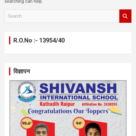
searching can help.
S
e
a
r
c
R.O.No :- 13954/40
h
विज्ञापन