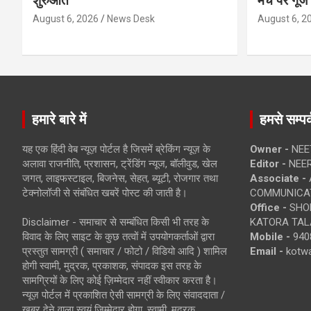
शुरुआत
मंच पर गूंज
August 6, 2026
News Desk
August 6, 2
हमारे बारे में
हमसे सम्पर्
यह एक हिंदी वेब न्यूज़ पोर्टल है जिसमें ब्रेकिंग न्यूज़ के
Owner -
NEE
अलावा राजनीति, प्रशासन, ट्रेंडिंग न्यूज, बॉलीवुड, खेल
Editor -
NEE
जगत, लाइफस्टाइल, बिजनेस, सेहत, ब्यूटी, रोजगार तथा
Associate -
टेक्नोलॉजी से संबंधित खबरें पोस्ट की जाती है।
COMMUNICA
Office -
SHOP
Disclaimer - समाचार से सम्बंधित किसी भी तरह के
KATORA TALA
विवाद के लिए साइट के कुछ तत्वों में उपयोगकर्ताओं द्वारा
Mobile -
940
प्रस्तुत सामग्री ( समाचार / फोटो / विडियो आदि ) शामिल
Email -
kotw
होगी स्वामी, मुद्रक, प्रकाशक, संपादक इस तरह के
सामग्रियों के लिए कोई ज़िम्मेदार नहीं स्वीकार करता है।
न्यूज़ पोर्टल में प्रकाशित ऐसी सामग्री के लिए संवाददाता /
खबर देने वाला स्वयं जिम्मेदार होगा, स्वामी, मुद्रक,