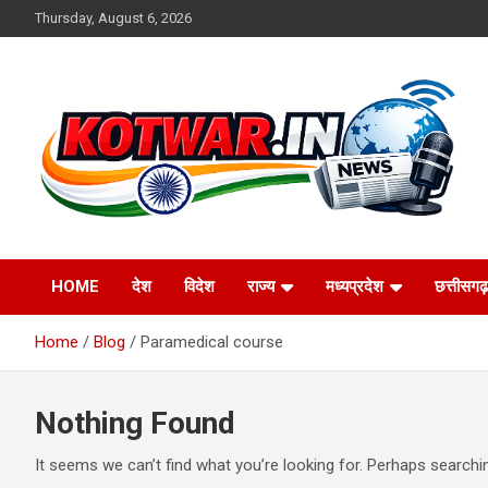
Skip
Thursday, August 6, 2026
to
content
Voice of Rural India
kotwar.in
HOME
देश
विदेश
राज्य
मध्यप्रदेश
छत्तीसगढ़
Home
Blog
Paramedical course
Nothing Found
It seems we can’t find what you’re looking for. Perhaps searchi