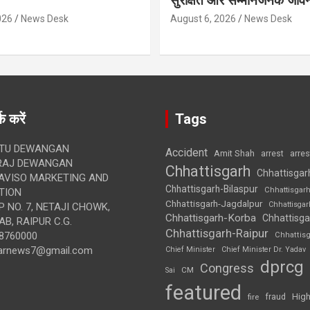
सुरक्षित और सम्मानजनक जीव
026
News Desk
August 6, 2026
News Desk
क करें
Tags
TU DEWANGAN
Accident
Amit Shah
arre
arrest
RAJ DEWANGAN
Chhattisgarh
Chhattisgar
AVISO MARKETING AND
Chhattisgarh-Bilaspur
Chhattisgar
TION
Chhattisgarh-Jagdalpur
Chhattisga
 NO. 7, NETAJI CHOWK,
Chhattisgarh-Korba
Chhattisga
B, RAIPUR C.G.
Chhattisgarh-Raipur
8760000
Chhattis
arnews7@gmail.com
Chief Minister
Chief Minister Dr. Yadav
dprcg
Congress
CM
Sai
featured
High
fire
fraud