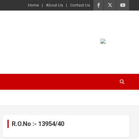
Home
About Us
Contact Us
R.O.No :- 13954/40