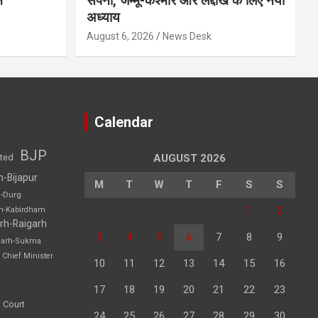
न
सपना, जम्मू-कश्मीर और लद्दाख के लिए नया
अध्याय
August 6, 2026
News Desk
Calendar
BJP
sted
AUGUST 2026
h-Bijapur
M
T
W
T
F
S
S
h-Durg
1
2
rh-Kabirdham
rh-Raigarh
3
4
5
6
7
8
9
garh-Sukma
Chief Minister
10
11
12
13
14
15
16
17
18
19
20
21
22
23
 Court
24
25
26
27
28
29
30