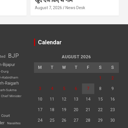
खुद दर्ज किए थे नाम
August 7, 2026
News Desk
Calendar
BJP
sted
AUGUST 2026
h-Bijapur
M
T
W
T
F
S
S
h-Durg
1
2
rh-Kabirdham
rh-Raigarh
3
4
5
6
7
8
9
garh-Sukma
Chief Minister
10
11
12
13
14
15
16
17
18
19
20
21
22
23
 Court
24
25
26
27
28
29
30
der
Naxalites