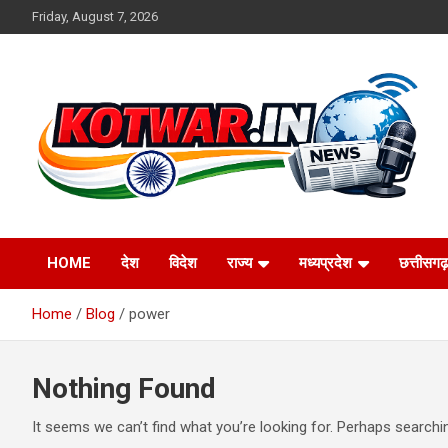
Skip
Friday, August 7, 2026
to
content
Voice of Rural India
kotwar.in
HOME
देश
विदेश
राज्य
मध्यप्रदेश
छत्तीसगढ़
Home
Blog
power
Nothing Found
It seems we can’t find what you’re looking for. Perhaps searchi