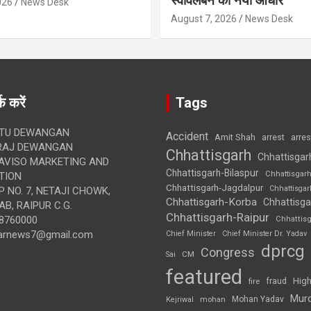
स्वावलंबन का नया आधार
026
News Desk
August 7, 2026
News Desk
क करें
Tags
TU DEWANGAN
Accident
Amit Shah
arre
arrest
RAJ DEWANGAN
Chhattisgarh
Chhattisgar
AVISO MARKETING AND
Chhattisgarh-Bilaspur
Chhattisgar
TION
Chhattisgarh-Jagdalpur
Chhattisga
 NO. 7, NETAJI CHOWK,
Chhattisgarh-Korba
Chhattisga
B, RAIPUR C.G.
Chhattisgarh-Raipur
8760000
Chhattis
arnews7@gmail.com
Chief Minister
Chief Minister Dr. Yadav
dprcg
Congress
CM
Sai
featured
High
fire
fraud
Mur
Mohan Yadav
Kejriwal
mohan