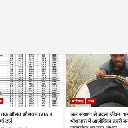
्य
छत्तीसगढ़
राज्य
ं अब तक औसत औसतन 606.4
जल संरक्षण से बदला जीवन: ध
षा दर्ज
भोथापारा में आजीविका डबरी ब