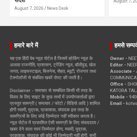
संदेश
August 7, 2
August 7, 2026
News Desk
हमारे बारे में
हमसे सम्पर्
यह एक हिंदी वेब न्यूज़ पोर्टल है जिसमें ब्रेकिंग न्यूज़ के
Owner -
NEE
अलावा राजनीति, प्रशासन, ट्रेंडिंग न्यूज, बॉलीवुड, खेल
Editor -
NEE
जगत, लाइफस्टाइल, बिजनेस, सेहत, ब्यूटी, रोजगार तथा
Associate -
टेक्नोलॉजी से संबंधित खबरें पोस्ट की जाती है।
COMMUNICA
Office -
SHOP
Disclaimer - समाचार से सम्बंधित किसी भी तरह के
KATORA TALA
विवाद के लिए साइट के कुछ तत्वों में उपयोगकर्ताओं द्वारा
Mobile -
940
प्रस्तुत सामग्री ( समाचार / फोटो / विडियो आदि ) शामिल
Email -
kotw
होगी स्वामी, मुद्रक, प्रकाशक, संपादक इस तरह के
सामग्रियों के लिए कोई ज़िम्मेदार नहीं स्वीकार करता है।
न्यूज़ पोर्टल में प्रकाशित ऐसी सामग्री के लिए संवाददाता /
खबर देने वाला स्वयं जिम्मेदार होगा, स्वामी, मुद्रक,
प्रकाशक, संपादक की कोई भी जिम्मेदारी नहीं होगी. सभी