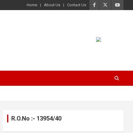
Home
About Us
Contact Us
R.O.No :- 13954/40